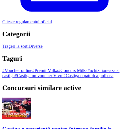
Citeste regulamentul oficial
Categorii
Trageri la sorti
Diverse
Taguri
#
Voucher online
#
Premii Milka
#
Concurs Milka
#
achizitioneaza si
castiga
#
Castiga un voucher Vivre
#
Castiga o paturica pufoasa
Concursuri similare active
Castiga o experiență pentru întreaga familie la