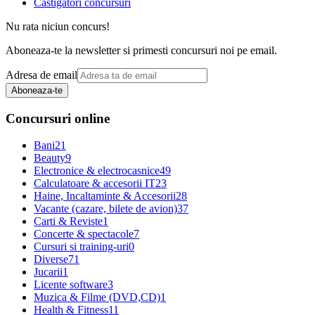
Castigatori concursuri
Nu rata niciun concurs!
Aboneaza-te la newsletter si primesti concursuri noi pe email.
Adresa de email
Aboneaza-te
Concursuri online
Bani
21
Beauty
9
Electronice & electrocasnice
49
Calculatoare & accesorii IT
23
Haine, Incaltaminte & Accesorii
28
Vacante (cazare, bilete de avion)
37
Carti & Reviste
1
Concerte & spectacole
7
Cursuri si training-uri
0
Diverse
71
Jucarii
1
Licente software
3
Muzica & Filme (DVD,CD)
1
Health & Fitness
11