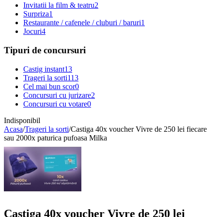
Invitatii la film & teatru
2
Surpriza
1
Restaurante / cafenele / cluburi / baruri
1
Jocuri
4
Tipuri de concursuri
Castig instant
13
Trageri la sorti
113
Cel mai bun scor
0
Concursuri cu jurizare
2
Concursuri cu votare
0
Indisponibil
Acasa
/
Trageri la sorti
/
Castiga 40x voucher Vivre de 250 lei fiecare
sau 2000x paturica pufoasa Milka
Castiga 40x voucher Vivre de 250 lei