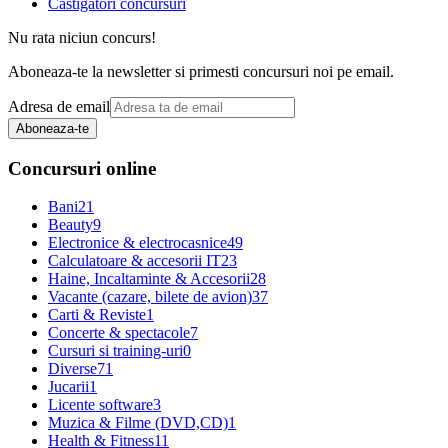
Castigatori concursuri
Nu rata niciun concurs!
Aboneaza-te la newsletter si primesti concursuri noi pe email.
Adresa de email
Aboneaza-te
Concursuri online
Bani
21
Beauty
9
Electronice & electrocasnice
49
Calculatoare & accesorii IT
23
Haine, Incaltaminte & Accesorii
28
Vacante (cazare, bilete de avion)
37
Carti & Reviste
1
Concerte & spectacole
7
Cursuri si training-uri
0
Diverse
71
Jucarii
1
Licente software
3
Muzica & Filme (DVD,CD)
1
Health & Fitness
11