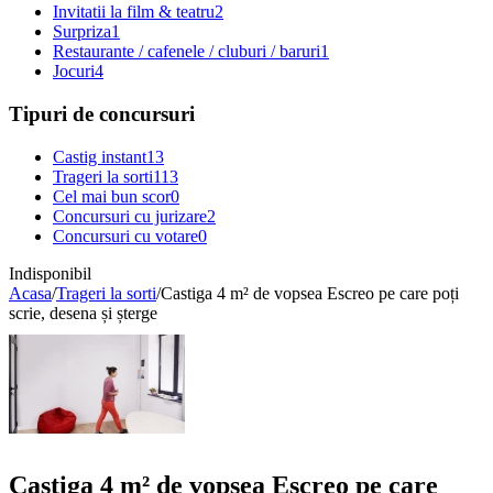
Invitatii la film & teatru
2
Surpriza
1
Restaurante / cafenele / cluburi / baruri
1
Jocuri
4
Tipuri de concursuri
Castig instant
13
Trageri la sorti
113
Cel mai bun scor
0
Concursuri cu jurizare
2
Concursuri cu votare
0
Indisponibil
Acasa
/
Trageri la sorti
/
Castiga 4 m² de vopsea Escreo pe care poți
scrie, desena și șterge
Castiga 4 m² de vopsea Escreo pe care