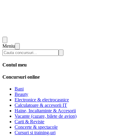
Meniu
Contul meu
Concursuri online
Bani
Beauty
Electronice & electrocasnice
Calculatoare & accesorii IT
Haine, Incaltaminte & Accesorii
Vacante (cazare, bilete de avion)
Carti & Reviste
Concerte & spectacole
Cursuri si training-uri