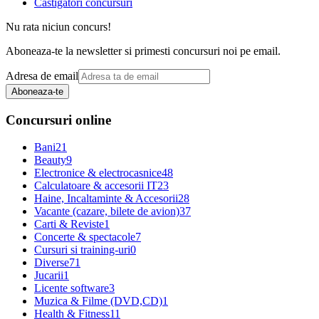
Castigatori concursuri
Nu rata niciun concurs!
Aboneaza-te la newsletter si primesti concursuri noi pe email.
Adresa de email
Aboneaza-te
Concursuri online
Bani
21
Beauty
9
Electronice & electrocasnice
48
Calculatoare & accesorii IT
23
Haine, Incaltaminte & Accesorii
28
Vacante (cazare, bilete de avion)
37
Carti & Reviste
1
Concerte & spectacole
7
Cursuri si training-uri
0
Diverse
71
Jucarii
1
Licente software
3
Muzica & Filme (DVD,CD)
1
Health & Fitness
11