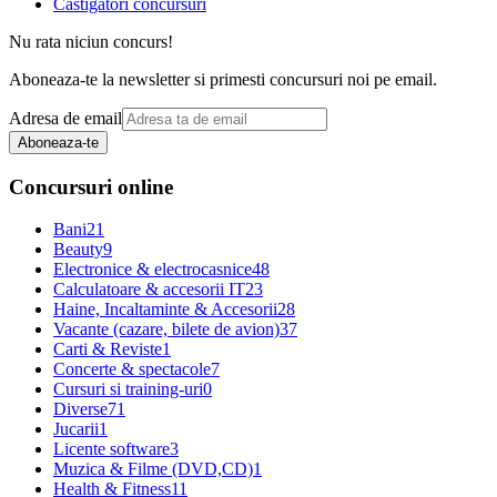
Castigatori concursuri
Nu rata niciun concurs!
Aboneaza-te la newsletter si primesti concursuri noi pe email.
Adresa de email
Aboneaza-te
Concursuri online
Bani
21
Beauty
9
Electronice & electrocasnice
48
Calculatoare & accesorii IT
23
Haine, Incaltaminte & Accesorii
28
Vacante (cazare, bilete de avion)
37
Carti & Reviste
1
Concerte & spectacole
7
Cursuri si training-uri
0
Diverse
71
Jucarii
1
Licente software
3
Muzica & Filme (DVD,CD)
1
Health & Fitness
11