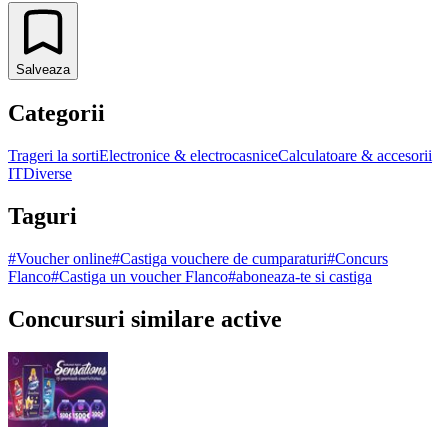
Salveaza
Categorii
Trageri la sorti
Electronice & electrocasnice
Calculatoare & accesorii
IT
Diverse
Taguri
#
Voucher online
#
Castiga vouchere de cumparaturi
#
Concurs
Flanco
#
Castiga un voucher Flanco
#
aboneaza-te si castiga
Concursuri similare active