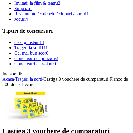
Invitatii la film & teatru
2
Surpriza
1
Restaurante / cafenele / cluburi / baruri
1
Jocuri
4
Tipuri de concursuri
Castig instant
13
Trageri la sorti
111
Cel mai bun scor
0
Concursuri cu jurizare
2
Concursuri cu votare
0
Indisponibil
Acasa
/
Trageri la sorti
/
Castiga 3 vouchere de cumparaturi Flanco de
500 de lei fiecare
Castiga 3 vouchere de cumparaturi