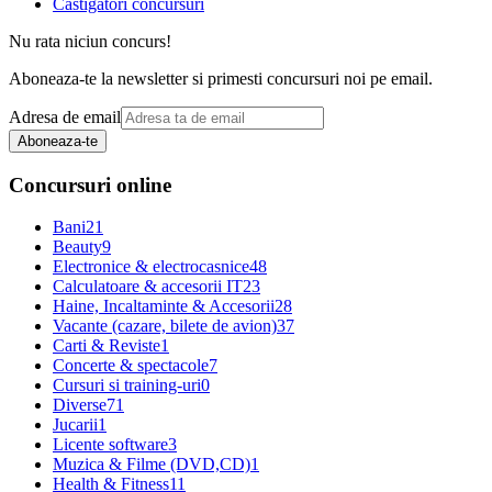
Castigatori concursuri
Nu rata niciun concurs!
Aboneaza-te la newsletter si primesti concursuri noi pe email.
Adresa de email
Aboneaza-te
Concursuri online
Bani
21
Beauty
9
Electronice & electrocasnice
48
Calculatoare & accesorii IT
23
Haine, Incaltaminte & Accesorii
28
Vacante (cazare, bilete de avion)
37
Carti & Reviste
1
Concerte & spectacole
7
Cursuri si training-uri
0
Diverse
71
Jucarii
1
Licente software
3
Muzica & Filme (DVD,CD)
1
Health & Fitness
11