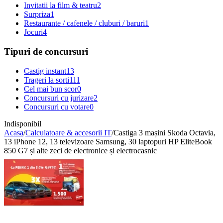
Invitatii la film & teatru
2
Surpriza
1
Restaurante / cafenele / cluburi / baruri
1
Jocuri
4
Tipuri de concursuri
Castig instant
13
Trageri la sorti
111
Cel mai bun scor
0
Concursuri cu jurizare
2
Concursuri cu votare
0
Indisponibil
Acasa
/
Calculatoare & accesorii IT
/
Castiga 3 mașini Skoda Octavia,
13 iPhone 12, 13 televizoare Samsung, 30 laptopuri HP EliteBook
850 G7 și alte zeci de electronice și electrocasnic