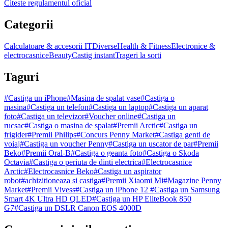
Citeste regulamentul oficial
Categorii
Calculatoare & accesorii IT
Diverse
Health & Fitness
Electronice &
electrocasnice
Beauty
Castig instant
Trageri la sorti
Taguri
#
Castiga un iPhone
#
Masina de spalat vase
#
Castiga o
masina
#
Castiga un telefon
#
Castiga un laptop
#
Castiga un aparat
foto
#
Castiga un televizor
#
Voucher online
#
Castiga un
rucsac
#
Castiga o masina de spalat
#
Premii Arctic
#
Castiga un
frigider
#
Premii Philips
#
Concurs Penny Market
#
Castiga genti de
voiaj
#
Castiga un voucher Penny
#
Castiga un uscator de par
#
Premii
Beko
#
Premii Oral-B
#
Castiga o geanta foto
#
Castiga o Skoda
Octavia
#
Castiga o periuta de dinti electrica
#
Electrocasnice
Arctic
#
Electrocasnice Beko
#
Castiga un aspirator
robot
#
achizitioneaza si castiga
#
Premii Xiaomi Mi
#
Magazine Penny
Market
#
Premii Vivess
#
Castiga un iPhone 12
#
Castiga un Samsung
Smart 4K Ultra HD QLED
#
Castiga un HP EliteBook 850
G7
#
Castiga un DSLR Canon EOS 4000D