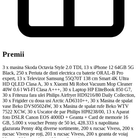
Premii
3 x masina Skoda Octavia Style 2.0 TDI, 13 x iPhone 12 64GB 5G
Black, 250 x Periuta de dinti electrica cu baterie ORAL-B Pro
expert, 13 x Televizor Samsung 55Q70T 138 cm Smart 4K Ultra
HD QLED Clasa A, 30 x Xiaomi Mi Robot Vacuum Mop Cleaner
40W 0.6 l WI-FI Clasa A+++, 30 x Laptop HP EliteBook 850 G7,
30 x Friteuza fara ulei Philips Airfryer HD9216/80 Daily Collection,
30 x Frigider cu doua usi Arctic AD6310++, 30 x Masina de spalat
vase Beko DVS05024W, 30 x Masina de spalat rufe Beko WTV
7522 XCW, 30 x Uscator de par Philips HP8238/00, 13 x Aparat
foto DSLR Canon EOS 4000D + Geanta + Card de memorie 16
GB, 5.000 x voucher Penny de 50 lei, 428.333 x napolitana
glazurata Penny 40g diverse sortimente, 200 x rucsac Vivess, 200 x
rucsac Vivess pe roți, 201 x rucsac Vivess, 200 x geanta de voiaj