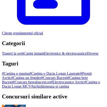
Citeste regulamentul oficial
Categorii
Trageri la sorti
Castig instant
Electronice & electrocasnice
Diverse
Taguri
#
Castiga o masina
#
Castiga o Dacia Logan Laureate
#
Premii
Arctic
#
Castiga un frigider
#
Concurs Bucegi
#
Castiga bere
Bucegi
#
Concurs bereabucegi.ro
#
Electrocasnice Arctic
#
Castiga o
Dacia Logan MCV
#
achizitioneaza si castiga
Concursuri similare active