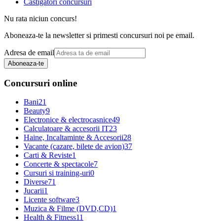
Castigatori concursuri
Nu rata niciun concurs!
Aboneaza-te la newsletter si primesti concursuri noi pe email.
Adresa de email
Aboneaza-te
Concursuri online
Bani
21
Beauty
9
Electronice & electrocasnice
49
Calculatoare & accesorii IT
23
Haine, Incaltaminte & Accesorii
28
Vacante (cazare, bilete de avion)
37
Carti & Reviste
1
Concerte & spectacole
7
Cursuri si training-uri
0
Diverse
71
Jucarii
1
Licente software
3
Muzica & Filme (DVD,CD)
1
Health & Fitness
11