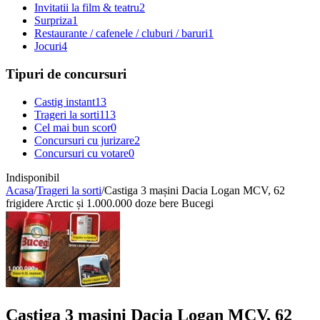
Invitatii la film & teatru
2
Surpriza
1
Restaurante / cafenele / cluburi / baruri
1
Jocuri
4
Tipuri de concursuri
Castig instant
13
Trageri la sorti
113
Cel mai bun scor
0
Concursuri cu jurizare
2
Concursuri cu votare
0
Indisponibil
Acasa
/
Trageri la sorti
/
Castiga 3 mașini Dacia Logan MCV, 62
frigidere Arctic și 1.000.000 doze bere Bucegi
Castiga 3 mașini Dacia Logan MCV, 62