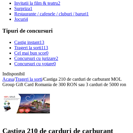
Invitatii la film & teatru
2
Surpriza
1
Restaurante / cafenele / cluburi / baruri
1
Jocuri
4
Tipuri de concursuri
Castig instant
13
Trageri la sorti
113
Cel mai bun scor
0
Concursuri cu jurizare
2
Concursuri cu votare
0
Indisponibil
Acasa
/
Trageri la sorti
/
Castiga 210 de carduri de carburant MOL
Group Gift Card Romania de 300 RON sau 3 carduri de 5000 ron
Castiga 210 de carduri de carburant