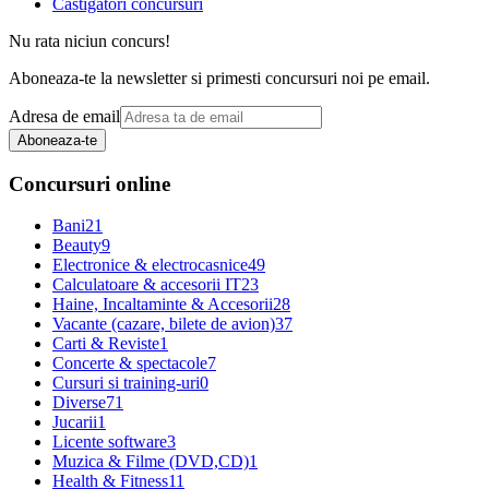
Castigatori concursuri
Nu rata niciun concurs!
Aboneaza-te la newsletter si primesti concursuri noi pe email.
Adresa de email
Aboneaza-te
Concursuri online
Bani
21
Beauty
9
Electronice & electrocasnice
49
Calculatoare & accesorii IT
23
Haine, Incaltaminte & Accesorii
28
Vacante (cazare, bilete de avion)
37
Carti & Reviste
1
Concerte & spectacole
7
Cursuri si training-uri
0
Diverse
71
Jucarii
1
Licente software
3
Muzica & Filme (DVD,CD)
1
Health & Fitness
11