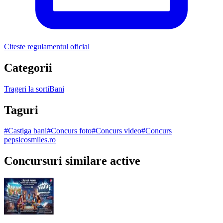
Citeste regulamentul oficial
Categorii
Trageri la sorti
Bani
Taguri
#
Castiga bani
#
Concurs foto
#
Concurs video
#
Concurs
pepsicosmiles.ro
Concursuri similare active