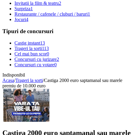
Invitatii la film & teatru
2
Surpriza
1
Restaurante / cafenele / cluburi / baruri
1
Jocuri
4
Tipuri de concursuri
Castig instant
13
Trageri la sorti
113
Cel mai bun scor
0
Concursuri cu jurizare
2
Concursuri cu votare
0
Indisponibil
Acasa
/
Trageri la sorti
/
Castiga 2000 euro saptamanal sau marele
premiu de 10.000 euro
Castiga 2000 euro saptamanal sau marele