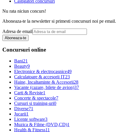
Castigatori concursuri
Nu rata niciun concurs!
Aboneaza-te la newsletter si primesti concursuri noi pe email.
Adresa de email
Aboneaza-te
Concursuri online
Bani
21
Beauty
9
Electronice & electrocasnice
49
Calculatoare & accesorii IT
23
Haine, Incaltaminte & Accesorii
28
Vacante (cazare, bilete de avion)
37
Carti & Reviste
1
Concerte & spectacole
7
Cursuri si training-uri
0
Diverse
71
Jucarii
1
Licente software
3
Muzica & Filme (DVD,CD)
1
Health & Fitness
11