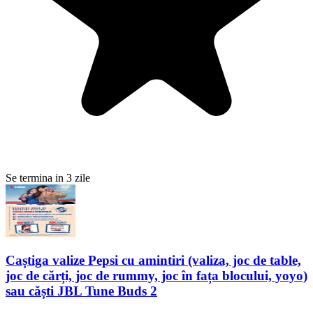
Se termina in 3 zile
Caștiga valize Pepsi cu amintiri (valiza, joc de table,
joc de cărți, joc de rummy, joc în fața blocului, yoyo)
sau căști JBL Tune Buds 2