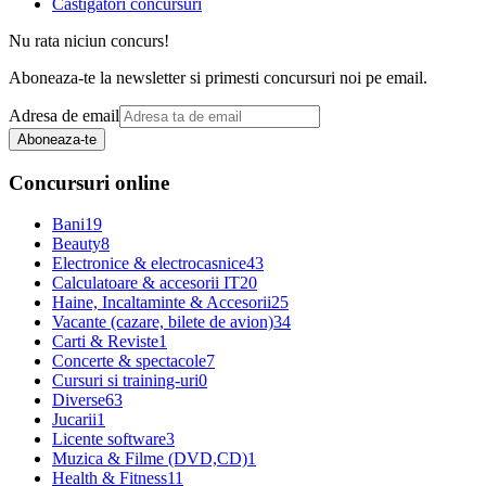
Castigatori concursuri
Nu rata niciun concurs!
Aboneaza-te la newsletter si primesti concursuri noi pe email.
Adresa de email
Aboneaza-te
Concursuri online
Bani
19
Beauty
8
Electronice & electrocasnice
43
Calculatoare & accesorii IT
20
Haine, Incaltaminte & Accesorii
25
Vacante (cazare, bilete de avion)
34
Carti & Reviste
1
Concerte & spectacole
7
Cursuri si training-uri
0
Diverse
63
Jucarii
1
Licente software
3
Muzica & Filme (DVD,CD)
1
Health & Fitness
11