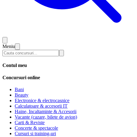
Meniu
Contul meu
Concursuri online
Bani
Beauty
Electronice & electrocasnice
Calculatoare & accesorii IT
Haine, Incaltaminte & Accesorii
Vacante (cazare, bilete de avion)
Carti & Reviste
Concerte & spectacole
Cursuri si training-uri