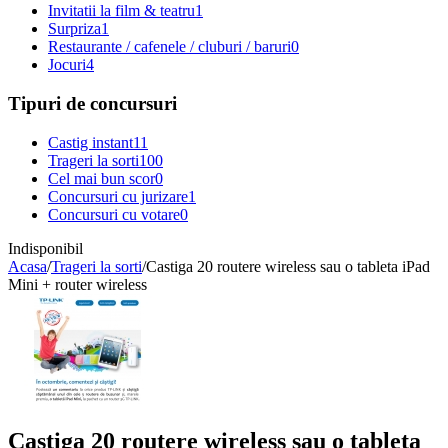
Invitatii la film & teatru
1
Surpriza
1
Restaurante / cafenele / cluburi / baruri
0
Jocuri
4
Tipuri de concursuri
Castig instant
11
Trageri la sorti
100
Cel mai bun scor
0
Concursuri cu jurizare
1
Concursuri cu votare
0
Indisponibil
Acasa
/
Trageri la sorti
/
Castiga 20 routere wireless sau o tableta iPad
Mini + router wireless
Castiga 20 routere wireless sau o tableta