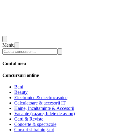
Meniu
Contul meu
Concursuri online
Bani
Beauty
Electronice & electrocasnice
Calculatoare & accesorii IT
Haine, Incaltaminte & Accesorii
Vacante (cazare, bilete de avion)
Carti & Reviste
Concerte & spectacole
Cursuri si training-uri