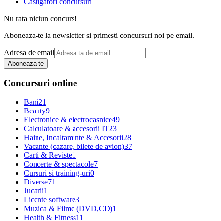
Castigatori concursuri
Nu rata niciun concurs!
Aboneaza-te la newsletter si primesti concursuri noi pe email.
Adresa de email
Aboneaza-te
Concursuri online
Bani
21
Beauty
9
Electronice & electrocasnice
49
Calculatoare & accesorii IT
23
Haine, Incaltaminte & Accesorii
28
Vacante (cazare, bilete de avion)
37
Carti & Reviste
1
Concerte & spectacole
7
Cursuri si training-uri
0
Diverse
71
Jucarii
1
Licente software
3
Muzica & Filme (DVD,CD)
1
Health & Fitness
11