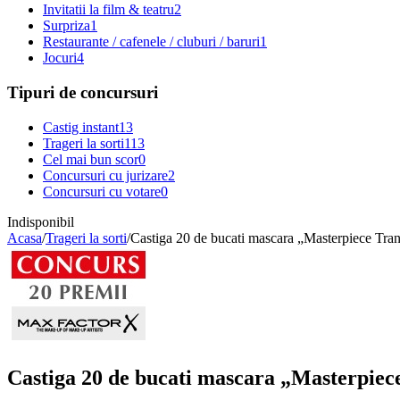
Invitatii la film & teatru
2
Surpriza
1
Restaurante / cafenele / cluburi / baruri
1
Jocuri
4
Tipuri de concursuri
Castig instant
13
Trageri la sorti
113
Cel mai bun scor
0
Concursuri cu jurizare
2
Concursuri cu votare
0
Indisponibil
Acasa
/
Trageri la sorti
/
Castiga 20 de bucati mascara „Masterpiece Tr
Castiga 20 de bucati mascara „Masterpie