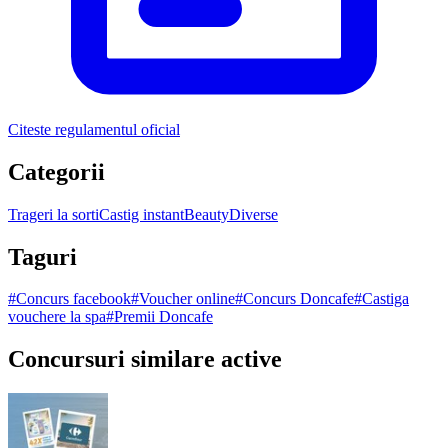
Citeste regulamentul oficial
Categorii
Trageri la sorti
Castig instant
Beauty
Diverse
Taguri
#
Concurs facebook
#
Voucher online
#
Concurs Doncafe
#
Castiga
vouchere la spa
#
Premii Doncafe
Concursuri similare active