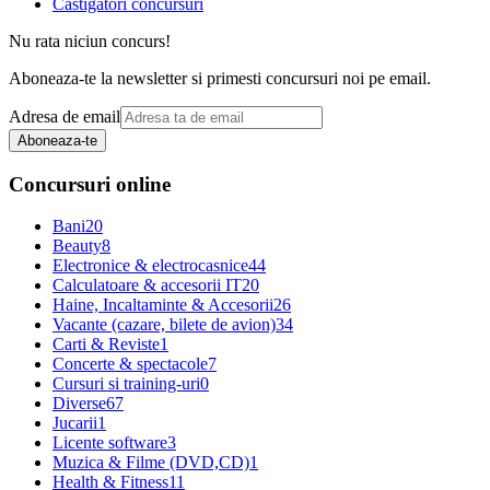
Castigatori concursuri
Nu rata niciun concurs!
Aboneaza-te la newsletter si primesti concursuri noi pe email.
Adresa de email
Aboneaza-te
Concursuri online
Bani
20
Beauty
8
Electronice & electrocasnice
44
Calculatoare & accesorii IT
20
Haine, Incaltaminte & Accesorii
26
Vacante (cazare, bilete de avion)
34
Carti & Reviste
1
Concerte & spectacole
7
Cursuri si training-uri
0
Diverse
67
Jucarii
1
Licente software
3
Muzica & Filme (DVD,CD)
1
Health & Fitness
11