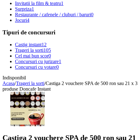
Invitatii la film & teatru
1
Surpriza
1
Restaurante / cafenele / cluburi / baruri
0
Jocuri
4
Tipuri de concursuri
Castig instant
12
Trageri la sorti
105
Cel mai bun scor
0
Concursuri cu jurizare
1
Concursuri cu votare
0
Indisponibil
Acasa
/
Trageri la sorti
/
Castiga 2 vouchere SPA de 500 ron sau 21 x 3
produse Doncafe Instant
Castiga 2 vouchere SPA de 500 ron sau 21