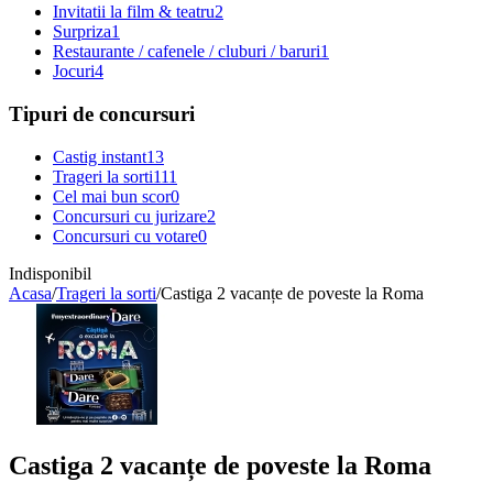
Invitatii la film & teatru
2
Surpriza
1
Restaurante / cafenele / cluburi / baruri
1
Jocuri
4
Tipuri de concursuri
Castig instant
13
Trageri la sorti
111
Cel mai bun scor
0
Concursuri cu jurizare
2
Concursuri cu votare
0
Indisponibil
Acasa
/
Trageri la sorti
/
Castiga 2 vacanțe de poveste la Roma
Castiga 2 vacanțe de poveste la Roma