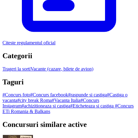
Citeste regulamentul oficial
Categorii
Trageri la sorti
Vacante (cazare, bilete de avion)
Taguri
#
Concurs foto
#
Concurs facebook
#
raspunde si castiga
#
Castiga o
vacanta
#
city break Roma
#
Vacanta Italia
#
Concurs
Instagram
#
achizitioneaza si castiga
#
Eticheteaza si castiga
#
Concurs
ETi Romania & Balkans
Concursuri similare active