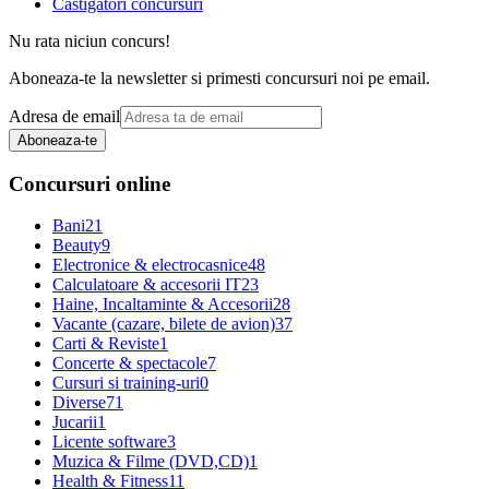
Castigatori concursuri
Nu rata niciun concurs!
Aboneaza-te la newsletter si primesti concursuri noi pe email.
Adresa de email
Aboneaza-te
Concursuri online
Bani
21
Beauty
9
Electronice & electrocasnice
48
Calculatoare & accesorii IT
23
Haine, Incaltaminte & Accesorii
28
Vacante (cazare, bilete de avion)
37
Carti & Reviste
1
Concerte & spectacole
7
Cursuri si training-uri
0
Diverse
71
Jucarii
1
Licente software
3
Muzica & Filme (DVD,CD)
1
Health & Fitness
11