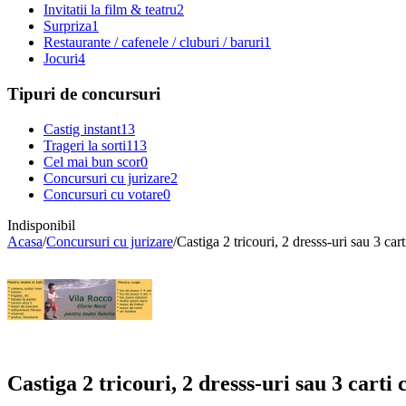
Invitatii la film & teatru
2
Surpriza
1
Restaurante / cafenele / cluburi / baruri
1
Jocuri
4
Tipuri de concursuri
Castig instant
13
Trageri la sorti
113
Cel mai bun scor
0
Concursuri cu jurizare
2
Concursuri cu votare
0
Indisponibil
Acasa
/
Concursuri cu jurizare
/
Castiga 2 tricouri, 2 dresss-uri sau 3 cart
Castiga 2 tricouri, 2 dresss-uri sau 3 carti 