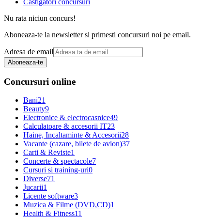
Castigatori concursuri
Nu rata niciun concurs!
Aboneaza-te la newsletter si primesti concursuri noi pe email.
Adresa de email
Aboneaza-te
Concursuri online
Bani
21
Beauty
9
Electronice & electrocasnice
49
Calculatoare & accesorii IT
23
Haine, Incaltaminte & Accesorii
28
Vacante (cazare, bilete de avion)
37
Carti & Reviste
1
Concerte & spectacole
7
Cursuri si training-uri
0
Diverse
71
Jucarii
1
Licente software
3
Muzica & Filme (DVD,CD)
1
Health & Fitness
11