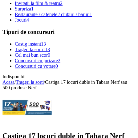
Invitatii la film & teatru
2
Surpriza
1
Restaurante / cafenele / cluburi / baruri
1
Jocuri
4
Tipuri de concursuri
Castig instant
13
Trageri la sorti
113
Cel mai bun scor
0
Concursuri cu jurizare
2
Concursuri cu votare
0
Indisponibil
Acasa
/
Trageri la sorti
/
Castiga 17 locuri duble in Tabara Nerf sau
500 produse Nerf
Castiga 17 locuri duble in Tabara Nerf