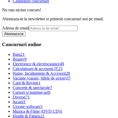
Castigatori concursuri
Nu rata niciun concurs!
Aboneaza-te la newsletter si primesti concursuri noi pe email.
Adresa de email
Aboneaza-te
Concursuri online
Bani
21
Beauty
9
Electronice & electrocasnice
49
Calculatoare & accesorii IT
23
Haine, Incaltaminte & Accesorii
28
Vacante (cazare, bilete de avion)
37
Carti & Reviste
1
Concerte & spectacole
7
Cursuri si training-uri
0
Diverse
71
Jucarii
1
Licente software
3
Muzica & Filme (DVD,CD)
1
Health & Fitness
11