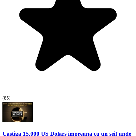
(
85
)
Castiga 15.000 US Dolars impreuna cu un seif unde