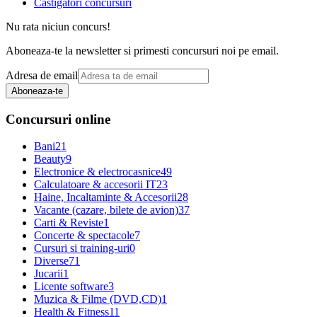
Castigatori concursuri
Nu rata niciun concurs!
Aboneaza-te la newsletter si primesti concursuri noi pe email.
Adresa de email
Aboneaza-te
Concursuri online
Bani
21
Beauty
9
Electronice & electrocasnice
49
Calculatoare & accesorii IT
23
Haine, Incaltaminte & Accesorii
28
Vacante (cazare, bilete de avion)
37
Carti & Reviste
1
Concerte & spectacole
7
Cursuri si training-uri
0
Diverse
71
Jucarii
1
Licente software
3
Muzica & Filme (DVD,CD)
1
Health & Fitness
11