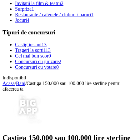
Invitatii la film & teatru
2
Surpriza
1
Restaurante / cafenele / cluburi / baruri
1
Jocuri
4
Tipuri de concursuri
Castig instant
13
Trageri la sorti
113
Cel mai bun scor
0
Concursuri cu jurizare
2
Concursuri cu votare
0
Indisponibil
Acasa
/
Bani
/
Castiga 150.000 sau 100.000 lire sterline pentru
afacerea ta
Castiga 150.000 sau 100.000 lire sterline