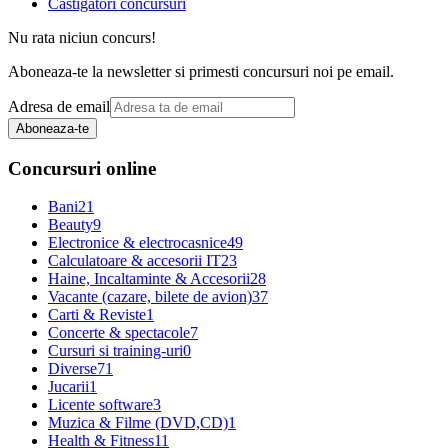
Castigatori concursuri
Nu rata niciun concurs!
Aboneaza-te la newsletter si primesti concursuri noi pe email.
Adresa de email
Aboneaza-te
Concursuri online
Bani
21
Beauty
9
Electronice & electrocasnice
49
Calculatoare & accesorii IT
23
Haine, Incaltaminte & Accesorii
28
Vacante (cazare, bilete de avion)
37
Carti & Reviste
1
Concerte & spectacole
7
Cursuri si training-uri
0
Diverse
71
Jucarii
1
Licente software
3
Muzica & Filme (DVD,CD)
1
Health & Fitness
11