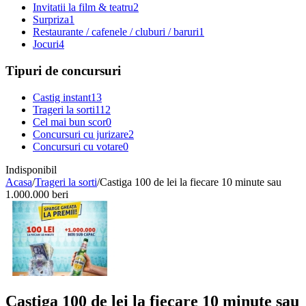
Invitatii la film & teatru
2
Surpriza
1
Restaurante / cafenele / cluburi / baruri
1
Jocuri
4
Tipuri de concursuri
Castig instant
13
Trageri la sorti
112
Cel mai bun scor
0
Concursuri cu jurizare
2
Concursuri cu votare
0
Indisponibil
Acasa
/
Trageri la sorti
/
Castiga 100 de lei la fiecare 10 minute sau
1.000.000 beri
Castiga 100 de lei la fiecare 10 minute sau