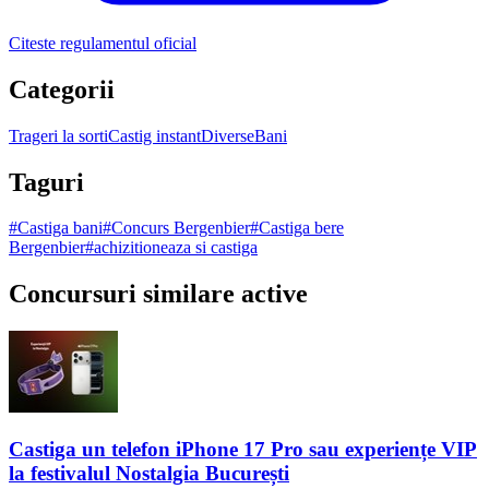
Citeste regulamentul oficial
Categorii
Trageri la sorti
Castig instant
Diverse
Bani
Taguri
#
Castiga bani
#
Concurs Bergenbier
#
Castiga bere
Bergenbier
#
achizitioneaza si castiga
Concursuri similare active
Castiga un telefon iPhone 17 Pro sau experiențe VIP
la festivalul Nostalgia București