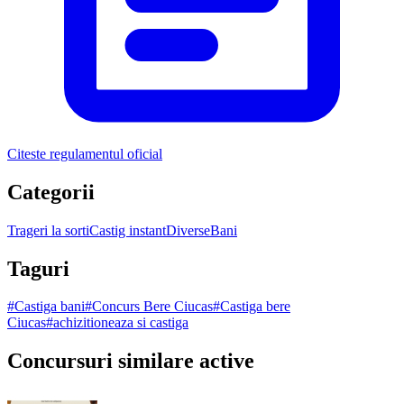
Citeste regulamentul oficial
Categorii
Trageri la sorti
Castig instant
Diverse
Bani
Taguri
#
Castiga bani
#
Concurs Bere Ciucas
#
Castiga bere
Ciucas
#
achizitioneaza si castiga
Concursuri similare active