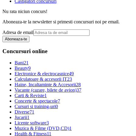
Castigatori concursuri
Nu rata niciun concurs!
Aboneaza-te la newsletter si primesti concursuri noi pe email.
Adresa de email
Aboneaza-te
Concursuri online
Bani
21
Beauty
9
Electronice & electrocasnice
49
Calculatoare & accesorii IT
23
Haine, Incaltaminte & Accesorii
28
Vacante (cazare, bilete de avion)
37
Carti & Reviste
1
Concerte & spectacole
7
Cursuri si training-uri
0
Diverse
71
Jucarii
1
Licente software
3
Muzica & Filme (DVD,CD)
1
Health & Fitness
11