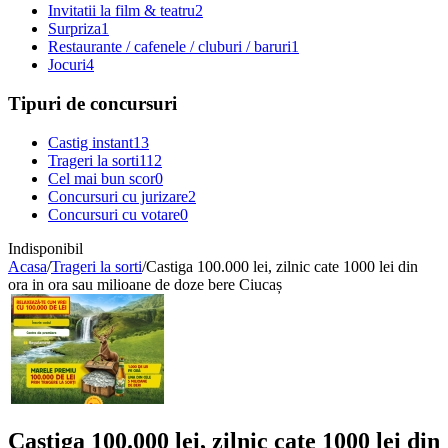
Invitatii la film & teatru
2
Surpriza
1
Restaurante / cafenele / cluburi / baruri
1
Jocuri
4
Tipuri de concursuri
Castig instant
13
Trageri la sorti
112
Cel mai bun scor
0
Concursuri cu jurizare
2
Concursuri cu votare
0
Indisponibil
Acasa
/
Trageri la sorti
/
Castiga 100.000 lei, zilnic cate 1000 lei din
ora in ora sau milioane de doze bere Ciucaș
Castiga 100.000 lei, zilnic cate 1000 lei din