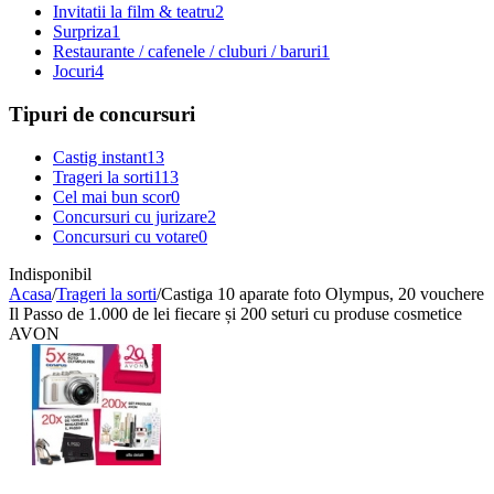
Invitatii la film & teatru
2
Surpriza
1
Restaurante / cafenele / cluburi / baruri
1
Jocuri
4
Tipuri de concursuri
Castig instant
13
Trageri la sorti
113
Cel mai bun scor
0
Concursuri cu jurizare
2
Concursuri cu votare
0
Indisponibil
Acasa
/
Trageri la sorti
/
Castiga 10 aparate foto Olympus, 20 vouchere
Il Passo de 1.000 de lei fiecare și 200 seturi cu produse cosmetice
AVON