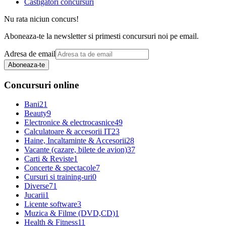
Castigatori concursuri
Nu rata niciun concurs!
Aboneaza-te la newsletter si primesti concursuri noi pe email.
Adresa de email
Aboneaza-te
Concursuri online
Bani
21
Beauty
9
Electronice & electrocasnice
49
Calculatoare & accesorii IT
23
Haine, Incaltaminte & Accesorii
28
Vacante (cazare, bilete de avion)
37
Carti & Reviste
1
Concerte & spectacole
7
Cursuri si training-uri
0
Diverse
71
Jucarii
1
Licente software
3
Muzica & Filme (DVD,CD)
1
Health & Fitness
11