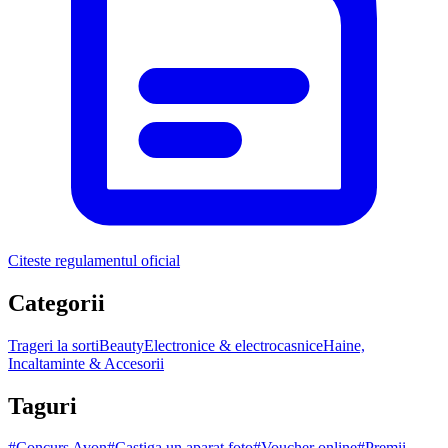
Citeste regulamentul oficial
Categorii
Trageri la sorti
Beauty
Electronice & electrocasnice
Haine,
Incaltaminte & Accesorii
Taguri
#
Concurs Avon
#
Castiga un aparat foto
#
Voucher online
#
Premii