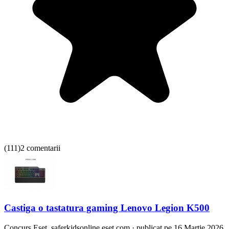
(
111
)
2 comentarii
Castiga o tastatura gaming Lenovo Legion K500
Concurs
Eset, saferkidsonline.eset.com
·
publicat pe 16 Martie 2026