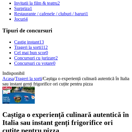
Invitatii la film & teatru
2
Surpriza
1
Restaurante / cafenele / cluburi / baruri
1
Jocuri
4
Tipuri de concursuri
Castig instant
13
Trageri la sorti
112
Cel mai bun scor
0
Concursuri cu jurizare
2
Concursuri cu votare
0
Indisponibil
Acasa
/
Trageri la sorti
/
Caștiga o experiență culinară autentică în Italia
sau instant genți frigorifice ori cuțite pentru pizza
Caștiga o experiență culinară autentică în
Italia sau instant genți frigorifice ori
cuțite pentru pizza