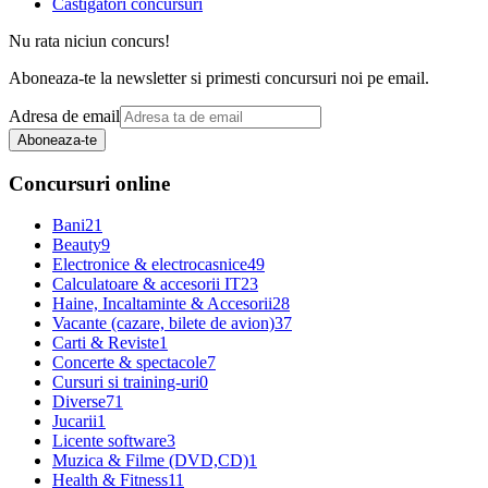
Castigatori concursuri
Nu rata niciun concurs!
Aboneaza-te la newsletter si primesti concursuri noi pe email.
Adresa de email
Aboneaza-te
Concursuri online
Bani
21
Beauty
9
Electronice & electrocasnice
49
Calculatoare & accesorii IT
23
Haine, Incaltaminte & Accesorii
28
Vacante (cazare, bilete de avion)
37
Carti & Reviste
1
Concerte & spectacole
7
Cursuri si training-uri
0
Diverse
71
Jucarii
1
Licente software
3
Muzica & Filme (DVD,CD)
1
Health & Fitness
11