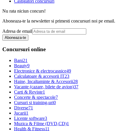
Castigatori concursuri
Nu rata niciun concurs!
Aboneaza-te la newsletter si primesti concursuri noi pe email.
Adresa de email
Aboneaza-te
Concursuri online
Bani
21
Beauty
9
Electronice & electrocasnice
49
Calculatoare & accesorii IT
23
Haine, Incaltaminte & Accesorii
28
Vacante (cazare, bilete de avion)
37
Carti & Reviste
1
Concerte & spectacole
7
Cursuri si training-uri
0
Diverse
71
Jucarii
1
Licente software
3
Muzica & Filme (DVD,CD)
1
Health & Fitness
11