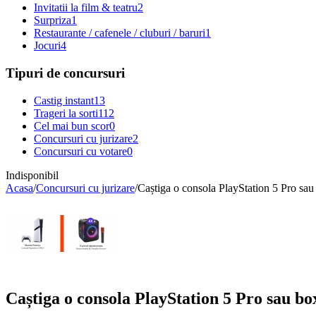
Invitatii la film & teatru
2
Surpriza
1
Restaurante / cafenele / cluburi / baruri
1
Jocuri
4
Tipuri de concursuri
Castig instant
13
Trageri la sorti
112
Cel mai bun scor
0
Concursuri cu jurizare
2
Concursuri cu votare
0
Indisponibil
Acasa
/
Concursuri cu jurizare
/
Caștiga o consola PlayStation 5 Pro sau
Caștiga o consola PlayStation 5 Pro sau b