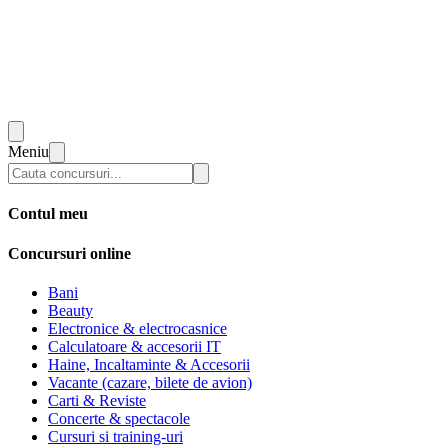
Meniu
Contul meu
Concursuri online
Bani
Beauty
Electronice & electrocasnice
Calculatoare & accesorii IT
Haine, Incaltaminte & Accesorii
Vacante (cazare, bilete de avion)
Carti & Reviste
Concerte & spectacole
Cursuri si training-uri