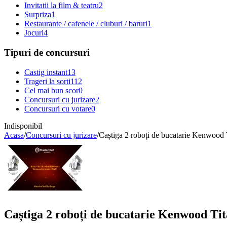
Invitatii la film & teatru
2
Surpriza
1
Restaurante / cafenele / cluburi / baruri
1
Jocuri
4
Tipuri de concursuri
Castig instant
13
Trageri la sorti
112
Cel mai bun scor
0
Concursuri cu jurizare
2
Concursuri cu votare
0
Indisponibil
Acasa
/
Concursuri cu jurizare
/
Caștiga 2 roboți de bucatarie Kenwood
Caștiga 2 roboți de bucatarie Kenwood Ti