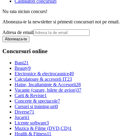
Castigatori concursuri
Nu rata niciun concurs!
Aboneaza-te la newsletter si primesti concursuri noi pe email.
Adresa de email
Aboneaza-te
Concursuri online
Bani
21
Beauty
9
Electronice & electrocasnice
49
Calculatoare & accesorii IT
23
Haine, Incaltaminte & Accesorii
28
Vacante (cazare, bilete de avion)
37
Carti & Reviste
1
Concerte & spectacole
7
Cursuri si training-uri
0
Diverse
71
Jucarii
1
Licente software
3
Muzica & Filme (DVD,CD)
1
Health & Fitness
11