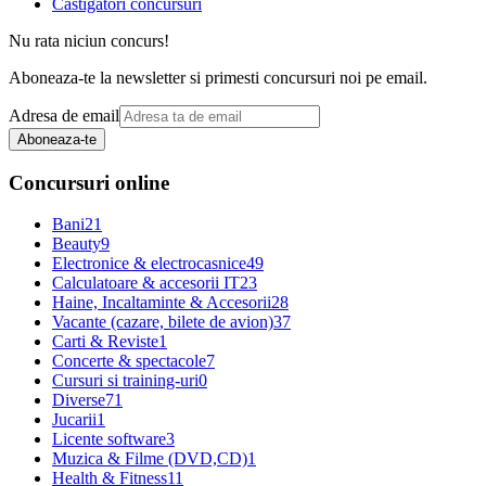
Castigatori concursuri
Nu rata niciun concurs!
Aboneaza-te la newsletter si primesti concursuri noi pe email.
Adresa de email
Aboneaza-te
Concursuri online
Bani
21
Beauty
9
Electronice & electrocasnice
49
Calculatoare & accesorii IT
23
Haine, Incaltaminte & Accesorii
28
Vacante (cazare, bilete de avion)
37
Carti & Reviste
1
Concerte & spectacole
7
Cursuri si training-uri
0
Diverse
71
Jucarii
1
Licente software
3
Muzica & Filme (DVD,CD)
1
Health & Fitness
11