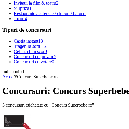
Invitatii la film & teatru
2
Surpriza
1
Restaurante / cafenele / cluburi / baruri
1
Jocuri
4
Tipuri de concursuri
Castig instant
13
Trageri la sorti
112
Cel mai bun scor
0
Concursuri cu jurizare
2
Concursuri cu votare
0
Indisponibil
Acasa
/
#
Concurs Superbebe.ro
Concursuri: Concurs Superbebe
3 concursuri etichetate cu "Concurs Superbebe.ro"