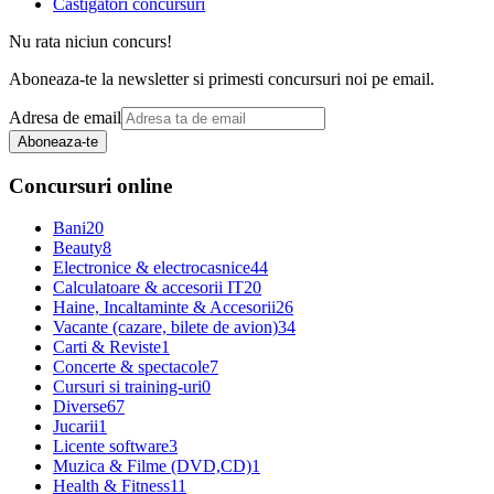
Castigatori concursuri
Nu rata niciun concurs!
Aboneaza-te la newsletter si primesti concursuri noi pe email.
Adresa de email
Aboneaza-te
Concursuri online
Bani
20
Beauty
8
Electronice & electrocasnice
44
Calculatoare & accesorii IT
20
Haine, Incaltaminte & Accesorii
26
Vacante (cazare, bilete de avion)
34
Carti & Reviste
1
Concerte & spectacole
7
Cursuri si training-uri
0
Diverse
67
Jucarii
1
Licente software
3
Muzica & Filme (DVD,CD)
1
Health & Fitness
11