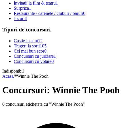
Invitatii la film & teatru
1
Surpriza
1
Restaurante / cafenele / cluburi / baruri
0
Jocuri
4
Tipuri de concursuri
Castig instant
12
Trageri la sorti
105
Cel mai bun scor
0
Concursuri cu jurizare
1
Concursuri cu votare
0
Indisponibil
Acasa
/
#
Winnie The Pooh
Concursuri: Winnie The Pooh
0 concursuri etichetate cu "Winnie The Pooh"