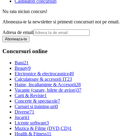
Castigatori concursuri
Nu rata niciun concurs!
Aboneaza-te la newsletter si primesti concursuri noi pe email.
Adresa de email
Aboneaza-te
Concursuri online
Bani
21
Beauty
9
Electronice & electrocasnice
49
Calculatoare & accesorii IT
23
Haine, Incaltaminte & Accesorii
28
Vacante (cazare, bilete de avion)
37
Carti & Reviste
1
Concerte & spectacole
7
Cursuri si training-uri
0
Diverse
71
Jucarii
1
Licente software
3
Muzica & Filme (DVD,CD)
1
Health & Fitness
11