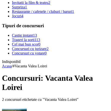
Invitatii la film & teatru
2
Surpriza
1
Restaurante / cafenele / cluburi / baruri
1
Jocuri
4
Tipuri de concursuri
Castig instant
13
Trageri la sorti
113
Cel mai bun scor
0
Concursuri cu jurizare
2
Concursuri cu votare
0
Indisponibil
Acasa
/
#
Vacanta Valea Loirei
Concursuri: Vacanta Valea
Loirei
2 concursuri etichetate cu "Vacanta Valea Loirei"