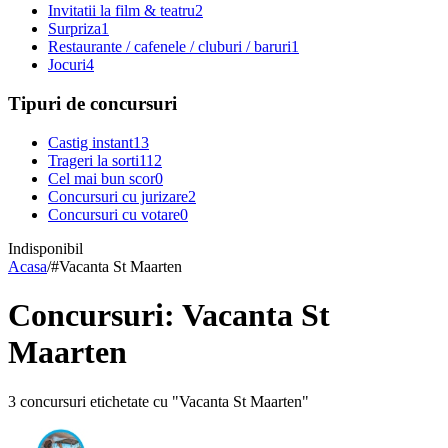
Invitatii la film & teatru
2
Surpriza
1
Restaurante / cafenele / cluburi / baruri
1
Jocuri
4
Tipuri de concursuri
Castig instant
13
Trageri la sorti
112
Cel mai bun scor
0
Concursuri cu jurizare
2
Concursuri cu votare
0
Indisponibil
Acasa
/
#
Vacanta St Maarten
Concursuri: Vacanta St
Maarten
3 concursuri etichetate cu "Vacanta St Maarten"