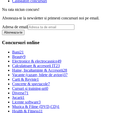
Castigatori concursuri
Nu rata niciun concurs!
Aboneaza-te la newsletter si primesti concursuri noi pe email.
Adresa de email
Aboneaza-te
Concursuri online
Bani
21
Beauty
9
Electronice & electrocasnice
49
Calculatoare & accesorii IT
23
Haine, Incaltaminte & Accesorii
28
Vacante (cazare, bilete de avion)
37
Carti & Reviste
1
Concerte & spectacole
7
Cursuri si training-uri
0
Diverse
71
Jucarii
1
Licente software
3
Muzica & Filme (DVD,CD)
1
Health & Fitness
11