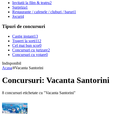
Invitatii la film & teatru
2
Surpriza
1
Restaurante / cafenele / cluburi / baruri
1
Jocuri
4
Tipuri de concursuri
Castig instant
13
Trageri la sorti
112
Cel mai bun scor
0
Concursuri cu jurizare
2
Concursuri cu votare
0
Indisponibil
Acasa
/
#
Vacanta Santorini
Concursuri: Vacanta Santorini
8 concursuri etichetate cu "Vacanta Santorini"