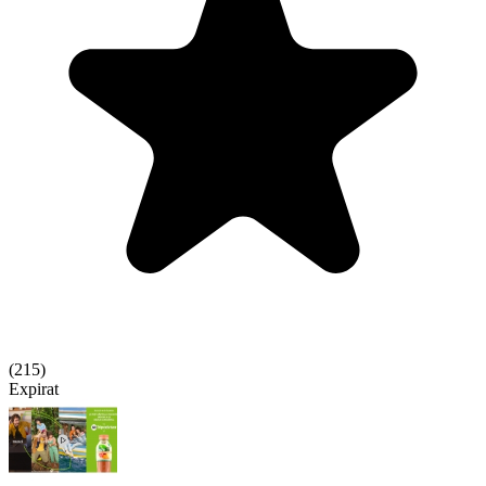
(
215
)
Expirat