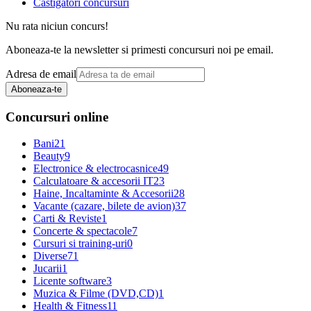
Castigatori concursuri
Nu rata niciun concurs!
Aboneaza-te la newsletter si primesti concursuri noi pe email.
Adresa de email
Aboneaza-te
Concursuri online
Bani
21
Beauty
9
Electronice & electrocasnice
49
Calculatoare & accesorii IT
23
Haine, Incaltaminte & Accesorii
28
Vacante (cazare, bilete de avion)
37
Carti & Reviste
1
Concerte & spectacole
7
Cursuri si training-uri
0
Diverse
71
Jucarii
1
Licente software
3
Muzica & Filme (DVD,CD)
1
Health & Fitness
11