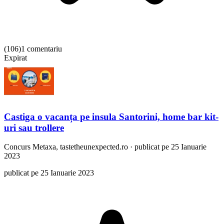
(
106
)
1 comentariu
Expirat
Castiga o vacanța pe insula Santorini, home bar kit-
uri sau trollere
Concurs
Metaxa, tastetheunexpected.ro
·
publicat pe 25 Ianuarie
2023
publicat pe 25 Ianuarie 2023