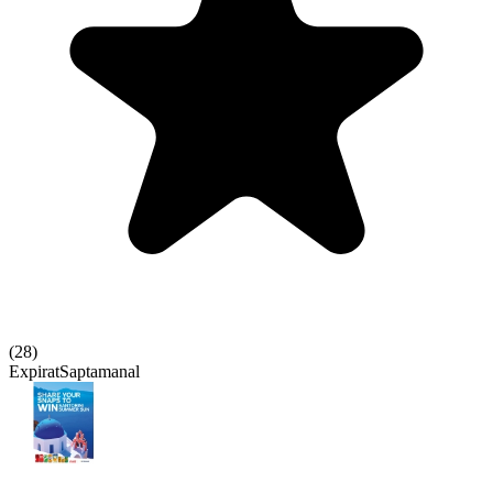
(
28
)
Expirat
Saptamanal