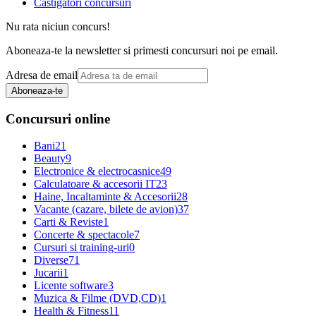
Castigatori concursuri
Nu rata niciun concurs!
Aboneaza-te la newsletter si primesti concursuri noi pe email.
Adresa de email
Aboneaza-te
Concursuri online
Bani
21
Beauty
9
Electronice & electrocasnice
49
Calculatoare & accesorii IT
23
Haine, Incaltaminte & Accesorii
28
Vacante (cazare, bilete de avion)
37
Carti & Reviste
1
Concerte & spectacole
7
Cursuri si training-uri
0
Diverse
71
Jucarii
1
Licente software
3
Muzica & Filme (DVD,CD)
1
Health & Fitness
11