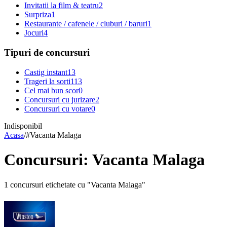
Invitatii la film & teatru
2
Surpriza
1
Restaurante / cafenele / cluburi / baruri
1
Jocuri
4
Tipuri de concursuri
Castig instant
13
Trageri la sorti
113
Cel mai bun scor
0
Concursuri cu jurizare
2
Concursuri cu votare
0
Indisponibil
Acasa
/
#
Vacanta Malaga
Concursuri: Vacanta Malaga
1 concursuri etichetate cu "Vacanta Malaga"