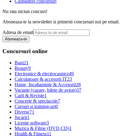
Castigatori concursuri
Nu rata niciun concurs!
Aboneaza-te la newsletter si primesti concursuri noi pe email.
Adresa de email
Aboneaza-te
Concursuri online
Bani
21
Beauty
9
Electronice & electrocasnice
49
Calculatoare & accesorii IT
23
Haine, Incaltaminte & Accesorii
28
Vacante (cazare, bilete de avion)
37
Carti & Reviste
1
Concerte & spectacole
7
Cursuri si training-uri
0
Diverse
71
Jucarii
1
Licente software
3
Muzica & Filme (DVD,CD)
1
Health & Fitness
11