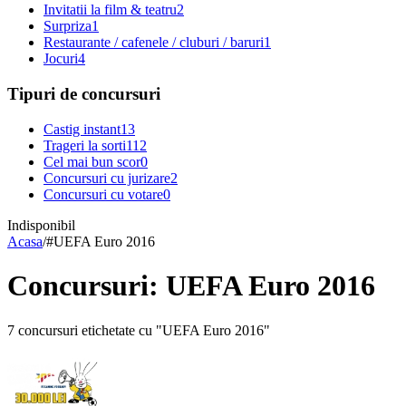
Invitatii la film & teatru
2
Surpriza
1
Restaurante / cafenele / cluburi / baruri
1
Jocuri
4
Tipuri de concursuri
Castig instant
13
Trageri la sorti
112
Cel mai bun scor
0
Concursuri cu jurizare
2
Concursuri cu votare
0
Indisponibil
Acasa
/
#
UEFA Euro 2016
Concursuri: UEFA Euro 2016
7 concursuri etichetate cu "UEFA Euro 2016"