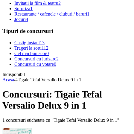
Invitatii la film & teatru
2
Surpriza
1
Restaurante / cafenele / cluburi / baruri
1
Jocuri
4
Tipuri de concursuri
Castig instant
13
Trageri la sorti
112
Cel mai bun scor
0
Concursuri cu jurizare
2
Concursuri cu votare
0
Indisponibil
Acasa
/
#
Tigaie Tefal Versalio Delux 9 in 1
Concursuri: Tigaie Tefal
Versalio Delux 9 in 1
1 concursuri etichetate cu "Tigaie Tefal Versalio Delux 9 in 1"