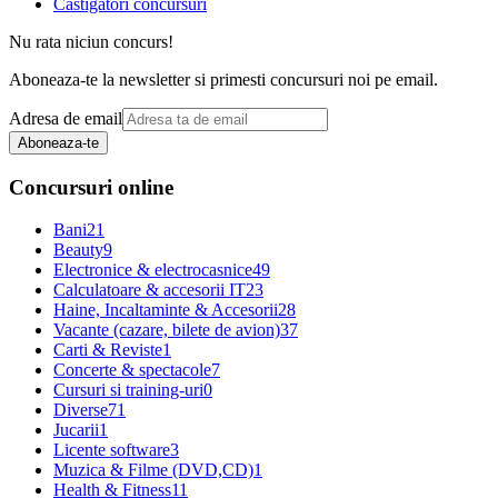
Castigatori concursuri
Nu rata niciun concurs!
Aboneaza-te la newsletter si primesti concursuri noi pe email.
Adresa de email
Aboneaza-te
Concursuri online
Bani
21
Beauty
9
Electronice & electrocasnice
49
Calculatoare & accesorii IT
23
Haine, Incaltaminte & Accesorii
28
Vacante (cazare, bilete de avion)
37
Carti & Reviste
1
Concerte & spectacole
7
Cursuri si training-uri
0
Diverse
71
Jucarii
1
Licente software
3
Muzica & Filme (DVD,CD)
1
Health & Fitness
11