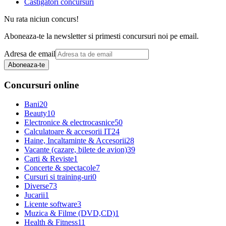
Castigatori concursuri
Nu rata niciun concurs!
Aboneaza-te la newsletter si primesti concursuri noi pe email.
Adresa de email
Aboneaza-te
Concursuri online
Bani
20
Beauty
10
Electronice & electrocasnice
50
Calculatoare & accesorii IT
24
Haine, Incaltaminte & Accesorii
28
Vacante (cazare, bilete de avion)
39
Carti & Reviste
1
Concerte & spectacole
7
Cursuri si training-uri
0
Diverse
73
Jucarii
1
Licente software
3
Muzica & Filme (DVD,CD)
1
Health & Fitness
11