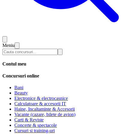
Meniu
Contul meu
Concursuri online
Bani
Beauty
Electronice & electrocasnice
Calculatoare & accesorii IT
Haine, Incaltaminte & Accesorii
Vacante (cazare, bilete de avion)
Carti & Reviste
Concerte & spectacole
Cursuri si training-uri