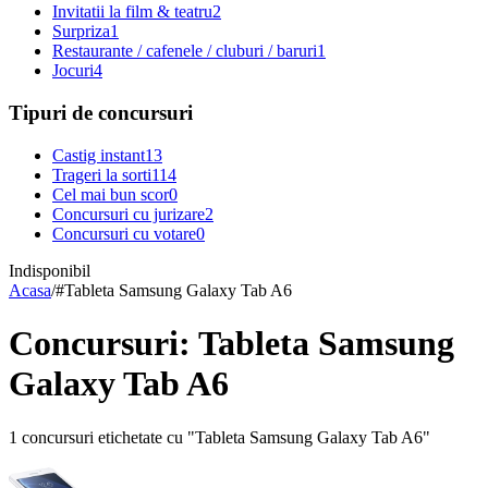
Invitatii la film & teatru
2
Surpriza
1
Restaurante / cafenele / cluburi / baruri
1
Jocuri
4
Tipuri de concursuri
Castig instant
13
Trageri la sorti
114
Cel mai bun scor
0
Concursuri cu jurizare
2
Concursuri cu votare
0
Indisponibil
Acasa
/
#
Tableta Samsung Galaxy Tab A6
Concursuri: Tableta Samsung
Galaxy Tab A6
1 concursuri etichetate cu "Tableta Samsung Galaxy Tab A6"