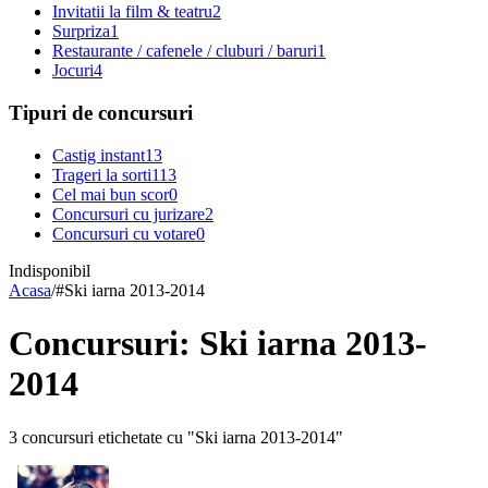
Invitatii la film & teatru
2
Surpriza
1
Restaurante / cafenele / cluburi / baruri
1
Jocuri
4
Tipuri de concursuri
Castig instant
13
Trageri la sorti
113
Cel mai bun scor
0
Concursuri cu jurizare
2
Concursuri cu votare
0
Indisponibil
Acasa
/
#
Ski iarna 2013-2014
Concursuri: Ski iarna 2013-
2014
3 concursuri etichetate cu "Ski iarna 2013-2014"