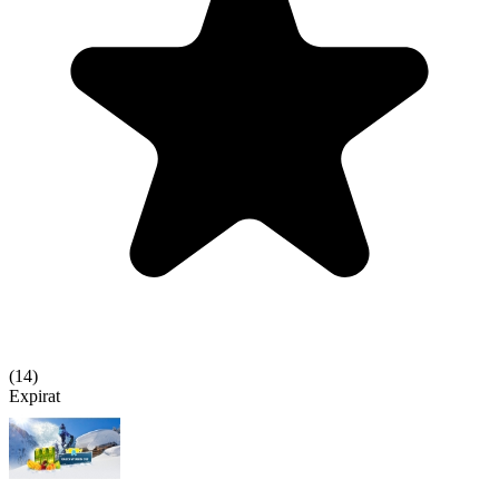
(
14
)
Expirat