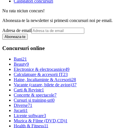
Castigatori concursuri
Nu rata niciun concurs!
Aboneaza-te la newsletter si primesti concursuri noi pe email.
Adresa de email
Aboneaza-te
Concursuri online
Bani
21
Beauty
9
Electronice & electrocasnice
49
Calculatoare & accesorii IT
23
Haine, Incaltaminte & Accesorii
28
Vacante (cazare, bilete de avion)
37
Carti & Reviste
1
Concerte & spectacole
7
Cursuri si training-uri
0
Diverse
71
Jucarii
1
Licente software
3
Muzica & Filme (DVD,CD)
1
Health & Fitness
11