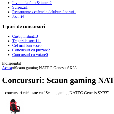
Invitatii la film & teatru
2
Surpriza
1
Restaurante / cafenele / cluburi / baruri
1
Jocuri
4
Tipuri de concursuri
Castig instant
13
Trageri la sorti
111
Cel mai bun scor
0
Concursuri cu jurizare
2
Concursuri cu votare
0
Indisponibil
Acasa
/
#
Scaun gaming NATEC Genesis SX33
Concursuri: Scaun gaming NA
1 concursuri etichetate cu "Scaun gaming NATEC Genesis SX33"