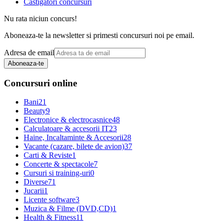
Castigatori concursuri
Nu rata niciun concurs!
Aboneaza-te la newsletter si primesti concursuri noi pe email.
Adresa de email
Aboneaza-te
Concursuri online
Bani
21
Beauty
9
Electronice & electrocasnice
48
Calculatoare & accesorii IT
23
Haine, Incaltaminte & Accesorii
28
Vacante (cazare, bilete de avion)
37
Carti & Reviste
1
Concerte & spectacole
7
Cursuri si training-uri
0
Diverse
71
Jucarii
1
Licente software
3
Muzica & Filme (DVD,CD)
1
Health & Fitness
11