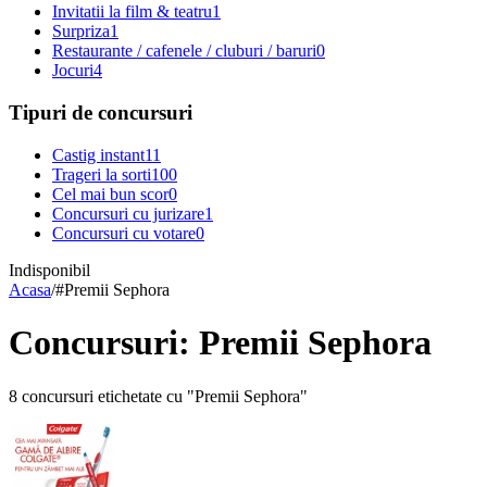
Invitatii la film & teatru
1
Surpriza
1
Restaurante / cafenele / cluburi / baruri
0
Jocuri
4
Tipuri de concursuri
Castig instant
11
Trageri la sorti
100
Cel mai bun scor
0
Concursuri cu jurizare
1
Concursuri cu votare
0
Indisponibil
Acasa
/
#
Premii Sephora
Concursuri: Premii Sephora
8 concursuri etichetate cu "Premii Sephora"