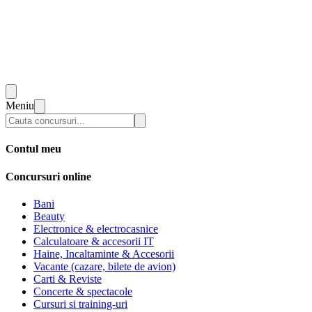
Meniu
Contul meu
Concursuri online
Bani
Beauty
Electronice & electrocasnice
Calculatoare & accesorii IT
Haine, Incaltaminte & Accesorii
Vacante (cazare, bilete de avion)
Carti & Reviste
Concerte & spectacole
Cursuri si training-uri