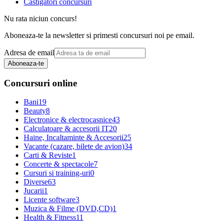
Castigatori concursuri
Nu rata niciun concurs!
Aboneaza-te la newsletter si primesti concursuri noi pe email.
Adresa de email
Aboneaza-te
Concursuri online
Bani
19
Beauty
8
Electronice & electrocasnice
43
Calculatoare & accesorii IT
20
Haine, Incaltaminte & Accesorii
25
Vacante (cazare, bilete de avion)
34
Carti & Reviste
1
Concerte & spectacole
7
Cursuri si training-uri
0
Diverse
63
Jucarii
1
Licente software
3
Muzica & Filme (DVD,CD)
1
Health & Fitness
11