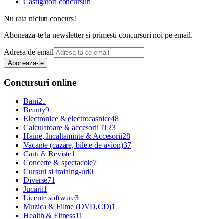
Castigatori concursuri
Nu rata niciun concurs!
Aboneaza-te la newsletter si primesti concursuri noi pe email.
Adresa de email
Aboneaza-te
Concursuri online
Bani
21
Beauty
9
Electronice & electrocasnice
48
Calculatoare & accesorii IT
23
Haine, Incaltaminte & Accesorii
28
Vacante (cazare, bilete de avion)
37
Carti & Reviste
1
Concerte & spectacole
7
Cursuri si training-uri
0
Diverse
71
Jucarii
1
Licente software
3
Muzica & Filme (DVD,CD)
1
Health & Fitness
11