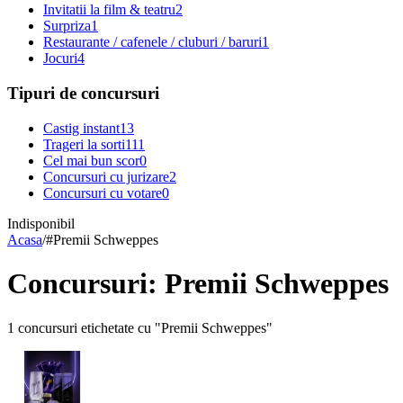
Invitatii la film & teatru
2
Surpriza
1
Restaurante / cafenele / cluburi / baruri
1
Jocuri
4
Tipuri de concursuri
Castig instant
13
Trageri la sorti
111
Cel mai bun scor
0
Concursuri cu jurizare
2
Concursuri cu votare
0
Indisponibil
Acasa
/
#
Premii Schweppes
Concursuri: Premii Schweppes
1 concursuri etichetate cu "Premii Schweppes"