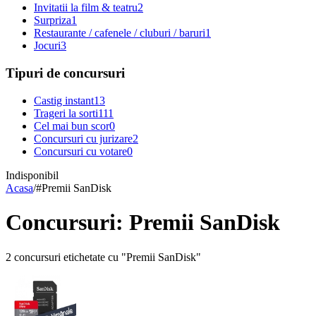
Invitatii la film & teatru
2
Surpriza
1
Restaurante / cafenele / cluburi / baruri
1
Jocuri
3
Tipuri de concursuri
Castig instant
13
Trageri la sorti
111
Cel mai bun scor
0
Concursuri cu jurizare
2
Concursuri cu votare
0
Indisponibil
Acasa
/
#
Premii SanDisk
Concursuri: Premii SanDisk
2 concursuri etichetate cu "Premii SanDisk"