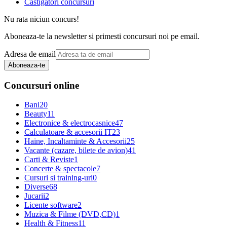
Castigatori concursuri
Nu rata niciun concurs!
Aboneaza-te la newsletter si primesti concursuri noi pe email.
Adresa de email
Aboneaza-te
Concursuri online
Bani
20
Beauty
11
Electronice & electrocasnice
47
Calculatoare & accesorii IT
23
Haine, Incaltaminte & Accesorii
25
Vacante (cazare, bilete de avion)
41
Carti & Reviste
1
Concerte & spectacole
7
Cursuri si training-uri
0
Diverse
68
Jucarii
2
Licente software
2
Muzica & Filme (DVD,CD)
1
Health & Fitness
11