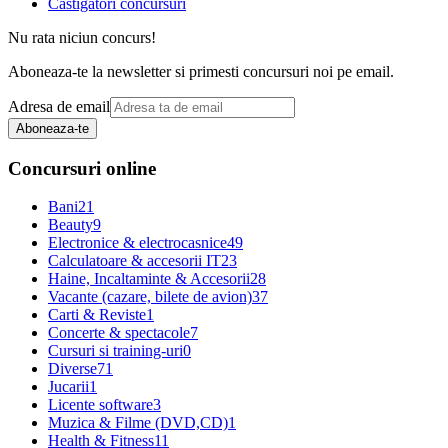
Castigatori concursuri
Nu rata niciun concurs!
Aboneaza-te la newsletter si primesti concursuri noi pe email.
Adresa de email
Aboneaza-te
Concursuri online
Bani
21
Beauty
9
Electronice & electrocasnice
49
Calculatoare & accesorii IT
23
Haine, Incaltaminte & Accesorii
28
Vacante (cazare, bilete de avion)
37
Carti & Reviste
1
Concerte & spectacole
7
Cursuri si training-uri
0
Diverse
71
Jucarii
1
Licente software
3
Muzica & Filme (DVD,CD)
1
Health & Fitness
11