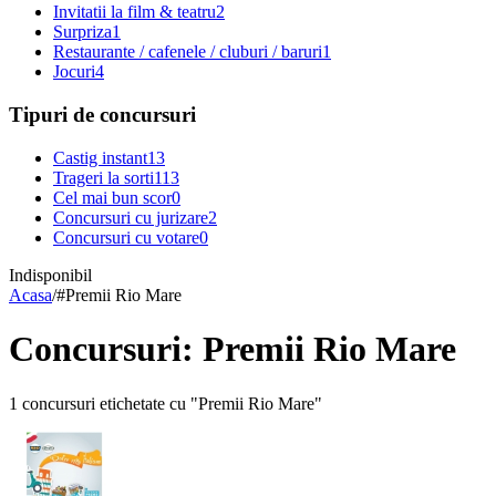
Invitatii la film & teatru
2
Surpriza
1
Restaurante / cafenele / cluburi / baruri
1
Jocuri
4
Tipuri de concursuri
Castig instant
13
Trageri la sorti
113
Cel mai bun scor
0
Concursuri cu jurizare
2
Concursuri cu votare
0
Indisponibil
Acasa
/
#
Premii Rio Mare
Concursuri: Premii Rio Mare
1 concursuri etichetate cu "Premii Rio Mare"