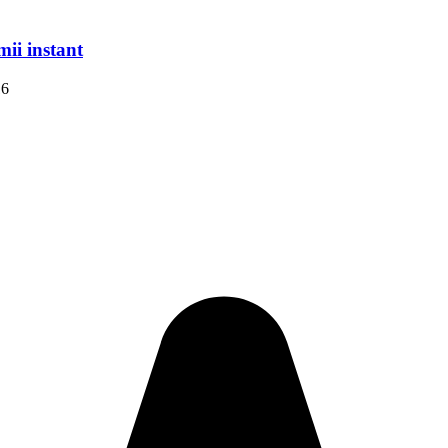
mii instant
16