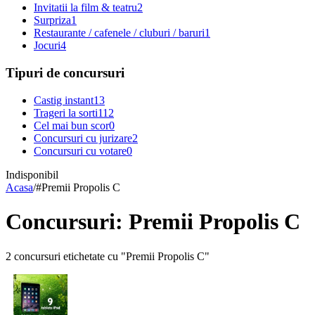
Invitatii la film & teatru
2
Surpriza
1
Restaurante / cafenele / cluburi / baruri
1
Jocuri
4
Tipuri de concursuri
Castig instant
13
Trageri la sorti
112
Cel mai bun scor
0
Concursuri cu jurizare
2
Concursuri cu votare
0
Indisponibil
Acasa
/
#
Premii Propolis C
Concursuri: Premii Propolis C
2 concursuri etichetate cu "Premii Propolis C"