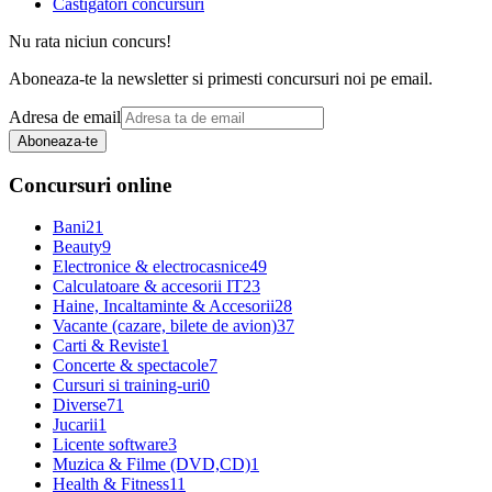
Castigatori concursuri
Nu rata niciun concurs!
Aboneaza-te la newsletter si primesti concursuri noi pe email.
Adresa de email
Aboneaza-te
Concursuri online
Bani
21
Beauty
9
Electronice & electrocasnice
49
Calculatoare & accesorii IT
23
Haine, Incaltaminte & Accesorii
28
Vacante (cazare, bilete de avion)
37
Carti & Reviste
1
Concerte & spectacole
7
Cursuri si training-uri
0
Diverse
71
Jucarii
1
Licente software
3
Muzica & Filme (DVD,CD)
1
Health & Fitness
11