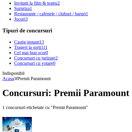
Invitatii la film & teatru
2
Surpriza
1
Restaurante / cafenele / cluburi / baruri
1
Jocuri
3
Tipuri de concursuri
Castig instant
13
Trageri la sorti
111
Cel mai bun scor
0
Concursuri cu jurizare
2
Concursuri cu votare
0
Indisponibil
Acasa
/
#
Premii Paramount
Concursuri: Premii Paramount
1 concursuri etichetate cu "Premii Paramount"