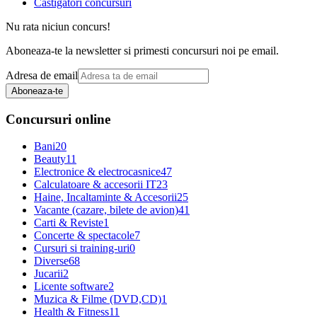
Castigatori concursuri
Nu rata niciun concurs!
Aboneaza-te la newsletter si primesti concursuri noi pe email.
Adresa de email
Aboneaza-te
Concursuri online
Bani
20
Beauty
11
Electronice & electrocasnice
47
Calculatoare & accesorii IT
23
Haine, Incaltaminte & Accesorii
25
Vacante (cazare, bilete de avion)
41
Carti & Reviste
1
Concerte & spectacole
7
Cursuri si training-uri
0
Diverse
68
Jucarii
2
Licente software
2
Muzica & Filme (DVD,CD)
1
Health & Fitness
11