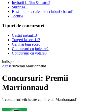
Invitatii la film & teatru
2
Surpriza
1
Restaurante / cafenele / cluburi / baruri
1
Jocuri
4
Tipuri de concursuri
Castig instant
13
Trageri la sorti
112
Cel mai bun scor
0
Concursuri cu jurizare
2
Concursuri cu votare
0
Indisponibil
Acasa
/
#
Premii Marrionnaud
Concursuri: Premii
Marrionnaud
1 concursuri etichetate cu "Premii Marrionnaud"