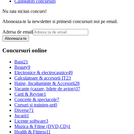
Castigatori concursuri
Nu rata niciun concurs!
Aboneaza-te la newsletter si primesti concursuri noi pe email.
Adresa de email
Aboneaza-te
Concursuri online
Bani
21
Beauty
9
Electronice & electrocasnice
49
Calculatoare & accesorii IT
23
Haine, Incaltaminte & Accesorii
28
Vacante (cazare, bilete de avion)
37
Carti & Reviste
1
Concerte & spectacole
7
Cursuri si training-uri
0
Diverse
71
Jucarii
1
Licente software
3
Muzica & Filme (DVD,CD)
1
Health & Fitness
11