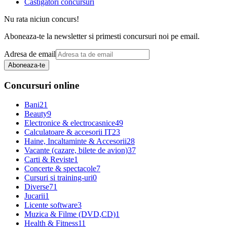
Castigatori concursuri
Nu rata niciun concurs!
Aboneaza-te la newsletter si primesti concursuri noi pe email.
Adresa de email
Aboneaza-te
Concursuri online
Bani
21
Beauty
9
Electronice & electrocasnice
49
Calculatoare & accesorii IT
23
Haine, Incaltaminte & Accesorii
28
Vacante (cazare, bilete de avion)
37
Carti & Reviste
1
Concerte & spectacole
7
Cursuri si training-uri
0
Diverse
71
Jucarii
1
Licente software
3
Muzica & Filme (DVD,CD)
1
Health & Fitness
11