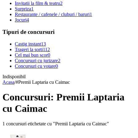
Invitatii la film & teatru
2
Surpriza
1
Restaurante / cafenele / cluburi / baruri
1
Jocuri
4
Tipuri de concursuri
Castig instant
13
Trageri la sorti
112
Cel mai bun scor
0
Concursuri cu jurizare
2
Concursuri cu votare
0
Indisponibil
Acasa
/
#
Premii Laptaria cu Caimac
Concursuri: Premii Laptaria
cu Caimac
1 concursuri etichetate cu "Premii Laptaria cu Caimac"