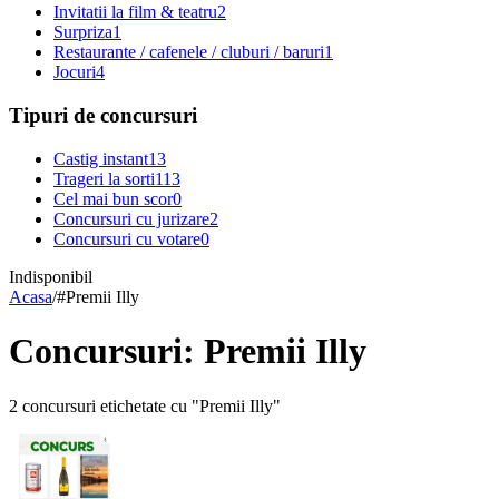
Invitatii la film & teatru
2
Surpriza
1
Restaurante / cafenele / cluburi / baruri
1
Jocuri
4
Tipuri de concursuri
Castig instant
13
Trageri la sorti
113
Cel mai bun scor
0
Concursuri cu jurizare
2
Concursuri cu votare
0
Indisponibil
Acasa
/
#
Premii Illy
Concursuri: Premii Illy
2 concursuri etichetate cu "Premii Illy"