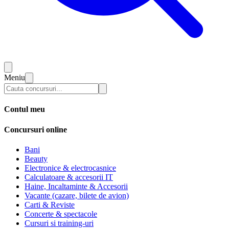
Meniu
Contul meu
Concursuri online
Bani
Beauty
Electronice & electrocasnice
Calculatoare & accesorii IT
Haine, Incaltaminte & Accesorii
Vacante (cazare, bilete de avion)
Carti & Reviste
Concerte & spectacole
Cursuri si training-uri