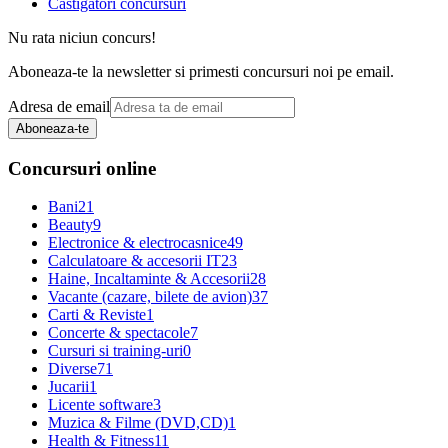
Castigatori concursuri
Nu rata niciun concurs!
Aboneaza-te la newsletter si primesti concursuri noi pe email.
Adresa de email
Aboneaza-te
Concursuri online
Bani
21
Beauty
9
Electronice & electrocasnice
49
Calculatoare & accesorii IT
23
Haine, Incaltaminte & Accesorii
28
Vacante (cazare, bilete de avion)
37
Carti & Reviste
1
Concerte & spectacole
7
Cursuri si training-uri
0
Diverse
71
Jucarii
1
Licente software
3
Muzica & Filme (DVD,CD)
1
Health & Fitness
11