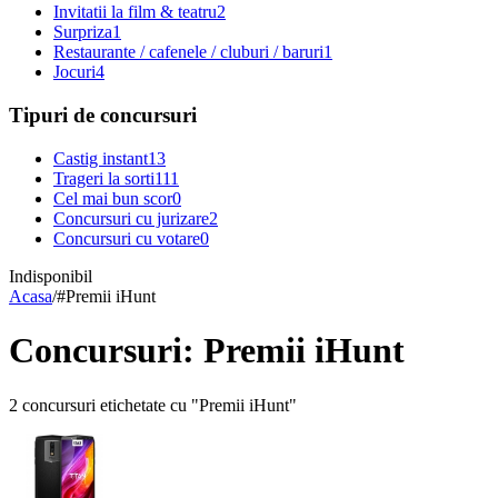
Invitatii la film & teatru
2
Surpriza
1
Restaurante / cafenele / cluburi / baruri
1
Jocuri
4
Tipuri de concursuri
Castig instant
13
Trageri la sorti
111
Cel mai bun scor
0
Concursuri cu jurizare
2
Concursuri cu votare
0
Indisponibil
Acasa
/
#
Premii iHunt
Concursuri: Premii iHunt
2 concursuri etichetate cu "Premii iHunt"