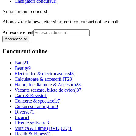
Castigatori concursuri
Nu rata niciun concurs!
Aboneaza-te la newsletter si primesti concursuri noi pe email.
Adresa de email
Aboneaza-te
Concursuri online
Bani
21
Beauty
9
Electronice & electrocasnice
48
Calculatoare & accesorii IT
23
Haine, Incaltaminte & Accesorii
28
Vacante (cazare, bilete de avion)
37
Carti & Reviste
1
Concerte & spectacole
7
Cursuri si training-uri
0
Diverse
71
Jucarii
1
Licente software
3
Muzica & Filme (DVD,CD)
1
Health & Fitness
11