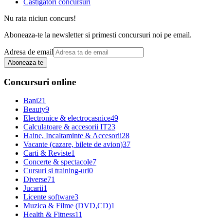
Castigatori concursuri
Nu rata niciun concurs!
Aboneaza-te la newsletter si primesti concursuri noi pe email.
Adresa de email
Aboneaza-te
Concursuri online
Bani
21
Beauty
9
Electronice & electrocasnice
49
Calculatoare & accesorii IT
23
Haine, Incaltaminte & Accesorii
28
Vacante (cazare, bilete de avion)
37
Carti & Reviste
1
Concerte & spectacole
7
Cursuri si training-uri
0
Diverse
71
Jucarii
1
Licente software
3
Muzica & Filme (DVD,CD)
1
Health & Fitness
11