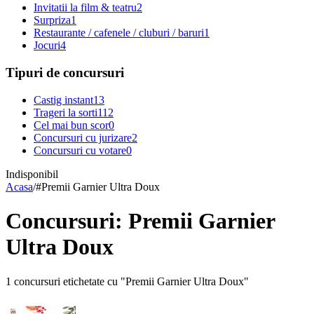
Invitatii la film & teatru
2
Surpriza
1
Restaurante / cafenele / cluburi / baruri
1
Jocuri
4
Tipuri de concursuri
Castig instant
13
Trageri la sorti
112
Cel mai bun scor
0
Concursuri cu jurizare
2
Concursuri cu votare
0
Indisponibil
Acasa
/
#
Premii Garnier Ultra Doux
Concursuri: Premii Garnier
Ultra Doux
1 concursuri etichetate cu "Premii Garnier Ultra Doux"