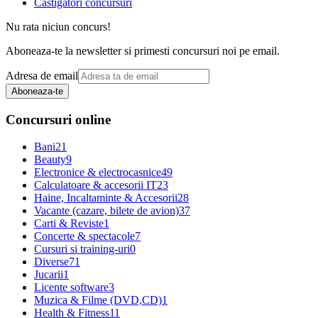
Castigatori concursuri
Nu rata niciun concurs!
Aboneaza-te la newsletter si primesti concursuri noi pe email.
Adresa de email
Aboneaza-te
Concursuri online
Bani
21
Beauty
9
Electronice & electrocasnice
49
Calculatoare & accesorii IT
23
Haine, Incaltaminte & Accesorii
28
Vacante (cazare, bilete de avion)
37
Carti & Reviste
1
Concerte & spectacole
7
Cursuri si training-uri
0
Diverse
71
Jucarii
1
Licente software
3
Muzica & Filme (DVD,CD)
1
Health & Fitness
11