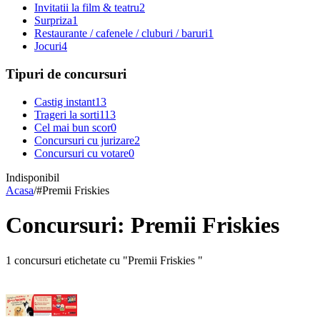
Invitatii la film & teatru
2
Surpriza
1
Restaurante / cafenele / cluburi / baruri
1
Jocuri
4
Tipuri de concursuri
Castig instant
13
Trageri la sorti
113
Cel mai bun scor
0
Concursuri cu jurizare
2
Concursuri cu votare
0
Indisponibil
Acasa
/
#
Premii Friskies
Concursuri: Premii Friskies
1 concursuri etichetate cu "Premii Friskies "