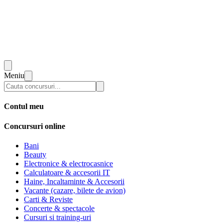
Meniu
Contul meu
Concursuri online
Bani
Beauty
Electronice & electrocasnice
Calculatoare & accesorii IT
Haine, Incaltaminte & Accesorii
Vacante (cazare, bilete de avion)
Carti & Reviste
Concerte & spectacole
Cursuri si training-uri