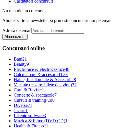
Castigatori concursuri
Nu rata niciun concurs!
Aboneaza-te la newsletter si primesti concursuri noi pe email.
Adresa de email
Aboneaza-te
Concursuri online
Bani
21
Beauty
9
Electronice & electrocasnice
48
Calculatoare & accesorii IT
23
Haine, Incaltaminte & Accesorii
28
Vacante (cazare, bilete de avion)
37
Carti & Reviste
1
Concerte & spectacole
7
Cursuri si training-uri
0
Diverse
71
Jucarii
1
Licente software
3
Muzica & Filme (DVD,CD)
1
Health & Fitness
11