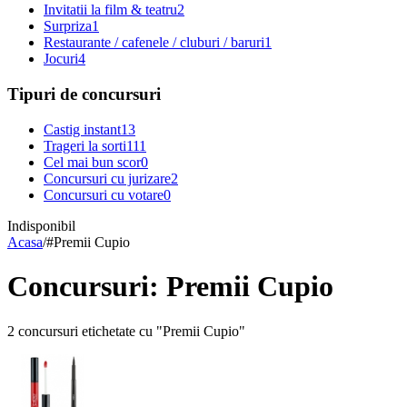
Invitatii la film & teatru
2
Surpriza
1
Restaurante / cafenele / cluburi / baruri
1
Jocuri
4
Tipuri de concursuri
Castig instant
13
Trageri la sorti
111
Cel mai bun scor
0
Concursuri cu jurizare
2
Concursuri cu votare
0
Indisponibil
Acasa
/
#
Premii Cupio
Concursuri: Premii Cupio
2 concursuri etichetate cu "Premii Cupio"