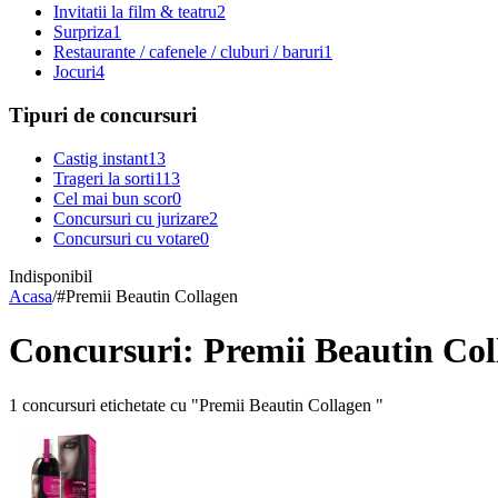
Invitatii la film & teatru
2
Surpriza
1
Restaurante / cafenele / cluburi / baruri
1
Jocuri
4
Tipuri de concursuri
Castig instant
13
Trageri la sorti
113
Cel mai bun scor
0
Concursuri cu jurizare
2
Concursuri cu votare
0
Indisponibil
Acasa
/
#
Premii Beautin Collagen
Concursuri: Premii Beautin Col
1 concursuri etichetate cu "Premii Beautin Collagen "