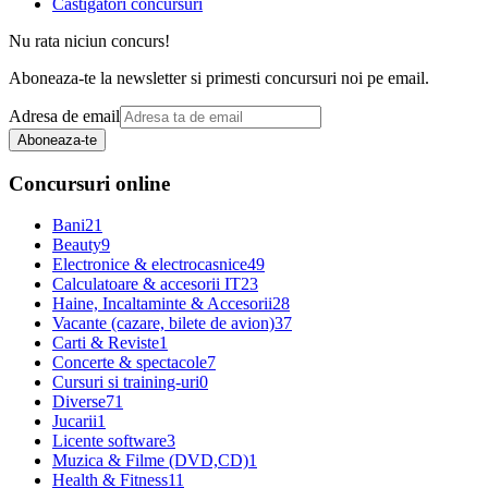
Castigatori concursuri
Nu rata niciun concurs!
Aboneaza-te la newsletter si primesti concursuri noi pe email.
Adresa de email
Aboneaza-te
Concursuri online
Bani
21
Beauty
9
Electronice & electrocasnice
49
Calculatoare & accesorii IT
23
Haine, Incaltaminte & Accesorii
28
Vacante (cazare, bilete de avion)
37
Carti & Reviste
1
Concerte & spectacole
7
Cursuri si training-uri
0
Diverse
71
Jucarii
1
Licente software
3
Muzica & Filme (DVD,CD)
1
Health & Fitness
11