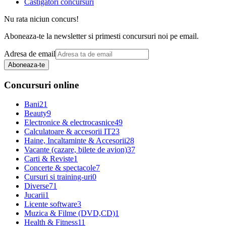
Castigatori concursuri
Nu rata niciun concurs!
Aboneaza-te la newsletter si primesti concursuri noi pe email.
Adresa de email
Aboneaza-te
Concursuri online
Bani
21
Beauty
9
Electronice & electrocasnice
49
Calculatoare & accesorii IT
23
Haine, Incaltaminte & Accesorii
28
Vacante (cazare, bilete de avion)
37
Carti & Reviste
1
Concerte & spectacole
7
Cursuri si training-uri
0
Diverse
71
Jucarii
1
Licente software
3
Muzica & Filme (DVD,CD)
1
Health & Fitness
11