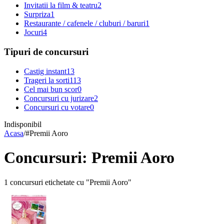
Invitatii la film & teatru
2
Surpriza
1
Restaurante / cafenele / cluburi / baruri
1
Jocuri
4
Tipuri de concursuri
Castig instant
13
Trageri la sorti
113
Cel mai bun scor
0
Concursuri cu jurizare
2
Concursuri cu votare
0
Indisponibil
Acasa
/
#
Premii Aoro
Concursuri: Premii Aoro
1 concursuri etichetate cu "Premii Aoro"