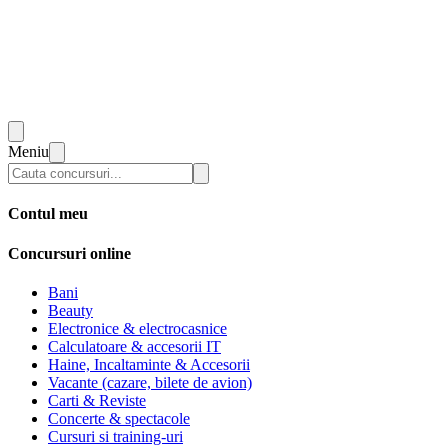
Meniu
Contul meu
Concursuri online
Bani
Beauty
Electronice & electrocasnice
Calculatoare & accesorii IT
Haine, Incaltaminte & Accesorii
Vacante (cazare, bilete de avion)
Carti & Reviste
Concerte & spectacole
Cursuri si training-uri