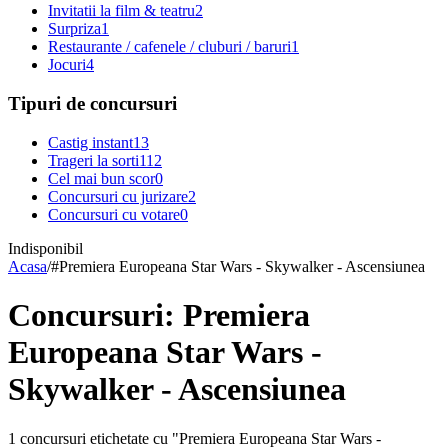
Invitatii la film & teatru
2
Surpriza
1
Restaurante / cafenele / cluburi / baruri
1
Jocuri
4
Tipuri de concursuri
Castig instant
13
Trageri la sorti
112
Cel mai bun scor
0
Concursuri cu jurizare
2
Concursuri cu votare
0
Indisponibil
Acasa
/
#
Premiera Europeana Star Wars - Skywalker - Ascensiunea
Concursuri: Premiera
Europeana Star Wars -
Skywalker - Ascensiunea
1 concursuri etichetate cu "Premiera Europeana Star Wars -