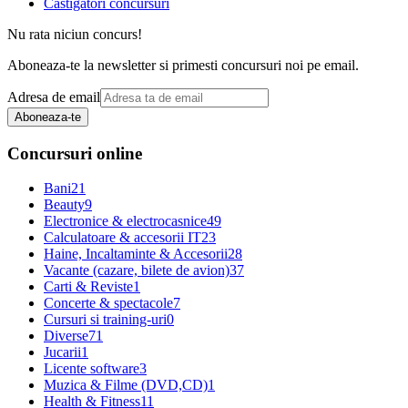
Castigatori concursuri
Nu rata niciun concurs!
Aboneaza-te la newsletter si primesti concursuri noi pe email.
Adresa de email
Aboneaza-te
Concursuri online
Bani
21
Beauty
9
Electronice & electrocasnice
49
Calculatoare & accesorii IT
23
Haine, Incaltaminte & Accesorii
28
Vacante (cazare, bilete de avion)
37
Carti & Reviste
1
Concerte & spectacole
7
Cursuri si training-uri
0
Diverse
71
Jucarii
1
Licente software
3
Muzica & Filme (DVD,CD)
1
Health & Fitness
11