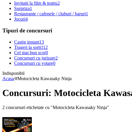
Invitatii la film & teatru
2
Surpriza
1
Restaurante / cafenele / cluburi / baruri
1
Jocuri
4
Tipuri de concursuri
Castig instant
13
Trageri la sorti
112
Cel mai bun scor
0
Concursuri cu jurizare
2
Concursuri cu votare
0
Indisponibil
Acasa
/
#
Motocicleta Kawasaky Ninja
Concursuri: Motocicleta Kawas
2 concursuri etichetate cu "Motocicleta Kawasaky Ninja"