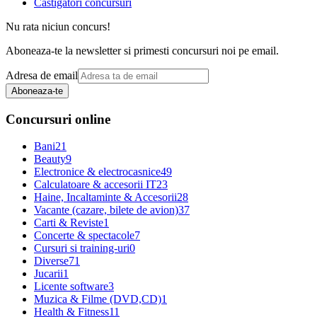
Castigatori concursuri
Nu rata niciun concurs!
Aboneaza-te la newsletter si primesti concursuri noi pe email.
Adresa de email
Aboneaza-te
Concursuri online
Bani
21
Beauty
9
Electronice & electrocasnice
49
Calculatoare & accesorii IT
23
Haine, Incaltaminte & Accesorii
28
Vacante (cazare, bilete de avion)
37
Carti & Reviste
1
Concerte & spectacole
7
Cursuri si training-uri
0
Diverse
71
Jucarii
1
Licente software
3
Muzica & Filme (DVD,CD)
1
Health & Fitness
11