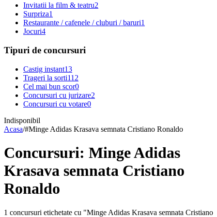
Invitatii la film & teatru
2
Surpriza
1
Restaurante / cafenele / cluburi / baruri
1
Jocuri
4
Tipuri de concursuri
Castig instant
13
Trageri la sorti
112
Cel mai bun scor
0
Concursuri cu jurizare
2
Concursuri cu votare
0
Indisponibil
Acasa
/
#
Minge Adidas Krasava semnata Cristiano Ronaldo
Concursuri: Minge Adidas
Krasava semnata Cristiano
Ronaldo
1 concursuri etichetate cu "Minge Adidas Krasava semnata Cristiano