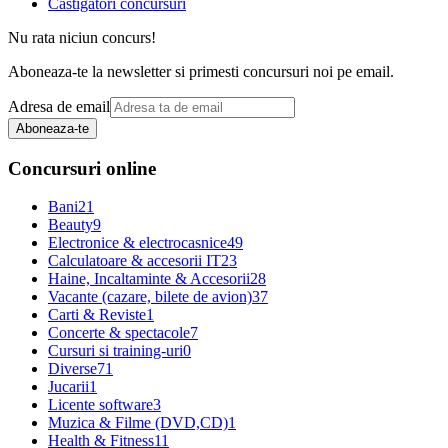
Castigatori concursuri
Nu rata niciun concurs!
Aboneaza-te la newsletter si primesti concursuri noi pe email.
Adresa de email
Aboneaza-te
Concursuri online
Bani
21
Beauty
9
Electronice & electrocasnice
49
Calculatoare & accesorii IT
23
Haine, Incaltaminte & Accesorii
28
Vacante (cazare, bilete de avion)
37
Carti & Reviste
1
Concerte & spectacole
7
Cursuri si training-uri
0
Diverse
71
Jucarii
1
Licente software
3
Muzica & Filme (DVD,CD)
1
Health & Fitness
11